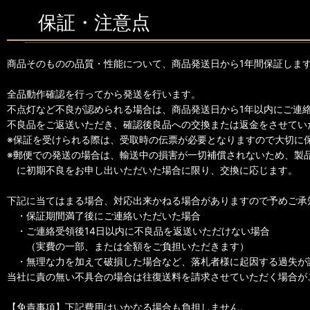
保証・注意点
商品そのものの品質・性能について、商品発送日から1年間保証しま
全品動作確認を行ってから発送を行います。
不点灯など不良が認められる場合は、商品発送日から1年以内にご連
不良品をご返送いただき、確認後良品への交換または返金をさせてい
※保証を受けられる際は、受取時の伝票が必要となりますので大切に
※郵便での発送の場合は、輸送中の損害が一切補償されないため、製
に初期不良をお申し出いただいた場合に限り、交換に応じます。
下記に当てはまる場合、対応出来かねる場合がありますので予めご承
・保証期間満了後にご連絡いただいた場合
・ご連絡受領後14日以内に不良品を返送いただけない場合
（実費の一部、または全額をご負担いただきます）
・無理な力を加えて破損した場合など、落札者様に起因する過失が
当社に責の無い不具合の場合は往復送料を請求させていただく場合が
【免責事項】下記費用はいかなる場合も負担しません。