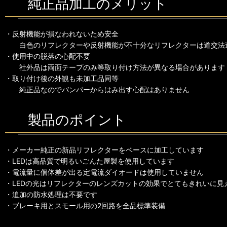
純正品加工のメリット
・反射機能が損なわれないため安全
白色のリフレクターや反射機能が不十分なリフレクターは道交法
・使用中の脱落の心配不要
社外品は両面テープのみ等取り付け方法が異なる場合があります
・取り付け後の外観も未加工品同等
純正品なのでバンパーからはみ出す心配はありません
製品のポイント
・メーカー純正の新品リフレクターをベースに加工しています
・LEDは高品質で明るいごんた屋製を使用しています
・電流量に個体差が出る定電流ダイオードは使用していません
・LEDの光はリフレクターのレンズカットの効果でとてもきれいに見
・追加の防水処理は不要です
・ブレーキ用とスモール用の2回路を全品標準装備