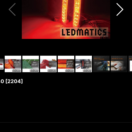
40
[
2204
]