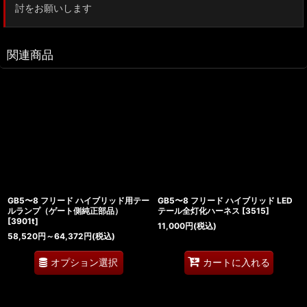
討をお願いします
関連商品
GB5〜8 フリード ハイブリッド用テー
GB5〜8 フリード ハイブリッド LED
ルランプ（ゲート側純正部品）
テール全灯化ハーネス
[
3515
]
[
3901t
]
11,000
円
(税込)
58,520
円
～64,372
円
(税込)
オプション選択
カートに入れる