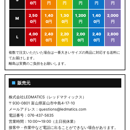
0円
円
円
円
円
円
2,50
1,40
1,30
1,200
1,40
2,000
M
0円
0円
0円
円
0円
円
4,00
2,40
2,20
2,00
2,40
2,800
L
0円
0円
0円
0円
0円
円
複数で注文いただいた場合は一番大きいサイズの商品に対応する送料に
てお届けします。
離島は実費のご負担をお願いします。
■
販売元
株式会社LEDMATICS（レッドマティックス）
〒930-0801 富山県富山市中島4-17-10
メールアドレス：questions@ledmatics.com
電話番号：076-437-5635
営業時間：10:00〜19:00（土日祝休業）
接客中・作業中など電話に出ることができない場合があります。