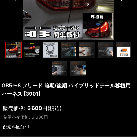
GB5〜8 フリード 前期/後期 ハイブリッドテール移植用
ハーネス
[
3901
]
販売価格
:
6,600
円
(税込)
希望小売価格
:
6,600
円
配送料区分
:
1