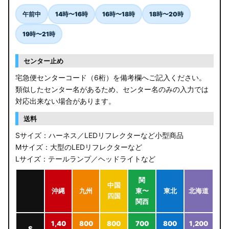
午前中
14時〜16時
16時〜18時
18時〜20時
19時〜21時
センター止め
宅急便センターコード（6桁）を備考欄へご記入ください。
類似したセンター名があるため、センター名のみの入力では
対応出来ない場合があります。
送料
Sサイズ：ハーネス／LEDリフレクターなど小型商品
Mサイズ：大型のLEDリフレクターなど
Lサイズ：テールランプ／ヘッドライトなど
関
中国
沖縄
九州
東〜
東北
北海道
四国
関西
1,40
800
800
700
800
1,200
S