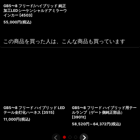
GB5〜8 フリード/ハイブリッド 純正
加工LEDシーケンシャルドアミラーウ
インカー
[
4503
]
55,000
円
(税込)
この商品を買った人は、こんな商品も買っています
GB5〜8 フリード ハイブリッド LED
GB5〜8 フリード ハイブリッド用テー
テール全灯化ハーネス
[
3515
]
ルランプ（ゲート側純正部品）
[
3901t
]
11,000
円
(税込)
58,520
円
～64,372
円
(税込)