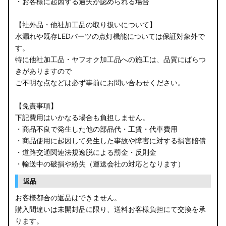
・お客様に起因する過失が認められる場合
【社外品・他社加工品の取り扱いについて】
水漏れや既存LEDパーツの点灯機能については保証対象外で
す。
特に他社加工品・ヤフオク加工品への施工は、品質にばらつ
きがありますので
ご不明な点などは必ず事前にお問い合わせください。
【免責事項】
下記費用はいかなる場合も負担しません。
・商品不良で発生した他の部品代・工賃・代車費用
・商品使用に起因して発生した事故や障害に対する損害賠償
・道路交通関連法規逸脱による罰金・反則金
・輸送中の破損や紛失（運送会社の対応となります）
返品
お客様都合の返品はできません。
購入間違いは未開封品に限り、送料お客様負担にて交換を承
ります。