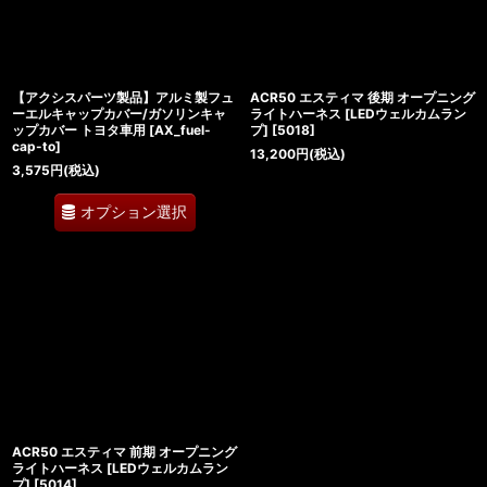
【アクシスパーツ製品】アルミ製フュ
ACR50 エスティマ 後期 オープニング
ーエルキャップカバー/ガソリンキャ
ライトハーネス [LEDウェルカムラン
ップカバー トヨタ車用
[
AX_fuel-
プ]
[
5018
]
cap-to
]
13,200
円
(税込)
3,575
円
(税込)
オプション選択
ACR50 エスティマ 前期 オープニング
ライトハーネス [LEDウェルカムラン
プ]
[
5014
]