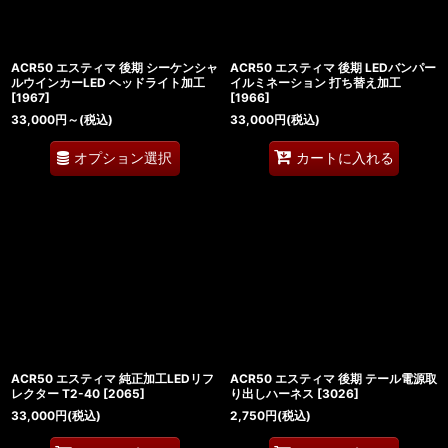
ACR50 エスティマ 後期 シーケンシャ
ACR50 エスティマ 後期 LEDバンパー
ルウインカーLED ヘッドライト加工
イルミネーション 打ち替え加工
[
1967
]
[
1966
]
33,000
円
～
(税込)
33,000
円
(税込)
オプション選択
カートに入れる
ACR50 エスティマ 純正加工LEDリフ
ACR50 エスティマ 後期 テール電源取
レクター T2-40
[
2065
]
り出しハーネス
[
3026
]
33,000
円
(税込)
2,750
円
(税込)