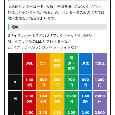
宅急便センターコード（6桁）を備考欄へご記入ください。
類似したセンター名があるため、センター名のみの入力では
対応出来ない場合があります。
送料
Sサイズ：ハーネス／LEDリフレクターなど小型商品
Mサイズ：大型のLEDリフレクターなど
Lサイズ：テールランプ／ヘッドライトなど
関
中国
沖縄
九州
東〜
東北
北海道
四国
関西
1,40
800
800
700
800
1,200
S
0円
円
円
円
円
円
2,50
1,40
1,30
1,200
1,40
2,000
M
0円
0円
0円
円
0円
円
4,00
2,40
2,20
2,00
2,40
2,800