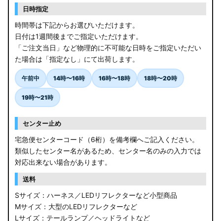
日時指定
時間帯は下記からお選びいただけます。
日付は1週間後までご指定いただけます。
「ご注文当日」など物理的に不可能な日時をご指定いただい
た場合は「指定なし」にて出荷します。
午前中
14時〜16時
16時〜18時
18時〜20時
19時〜21時
センター止め
宅急便センターコード（6桁）を備考欄へご記入ください。
類似したセンター名があるため、センター名のみの入力では
対応出来ない場合があります。
送料
Sサイズ：ハーネス／LEDリフレクターなど小型商品
Mサイズ：大型のLEDリフレクターなど
Lサイズ：テールランプ／ヘッドライトなど