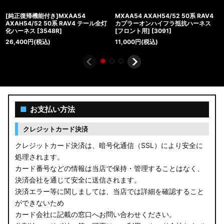
[純正復帰機能付き]MXAA54
MXAA54 AXAH54/52 50系 RAV4
AXAH54/52 50系 RAV4 テール全灯
カプラーオンハイフラ抵抗ハーネス
化ハーネス
[
3548R
]
[フロント用]
[
3091
]
26,400
円
(税込)
11,000
円
(税込)
■
お支払い方法
クレジットカード決済
クレジットカード決済は、暗号化通信（SSL）により安全に
処理されます。
カード番号などの情報は当店で保持・管理することはなく、
決済会社を通じて安全に送信されます。
決済エラー等に関しましては、当店では詳細を確認すること
ができないため
カード会社に記載の窓口へお問い合わせください。