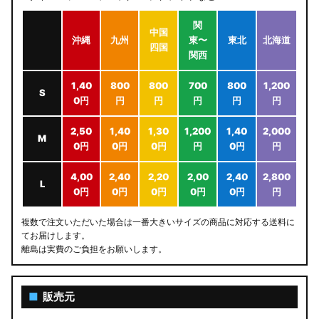
関
中国
沖縄
九州
東〜
東北
北海道
四国
関西
1,40
800
800
700
800
1,200
S
0円
円
円
円
円
円
2,50
1,40
1,30
1,200
1,40
2,000
M
0円
0円
0円
円
0円
円
4,00
2,40
2,20
2,00
2,40
2,800
L
0円
0円
0円
0円
0円
円
複数で注文いただいた場合は一番大きいサイズの商品に対応する送料に
てお届けします。
離島は実費のご負担をお願いします。
■
販売元