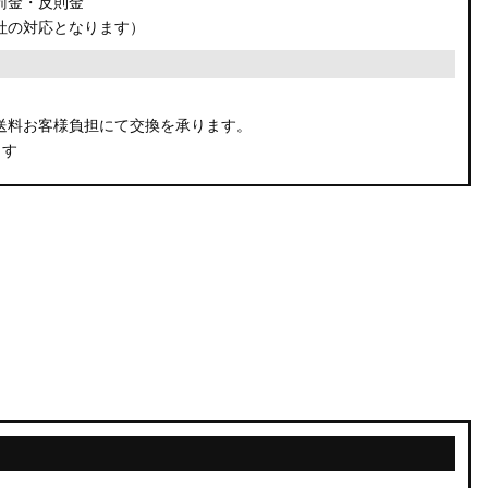
罰金・反則金
社の対応となります）
。
送料お客様負担にて交換を承ります。
ます