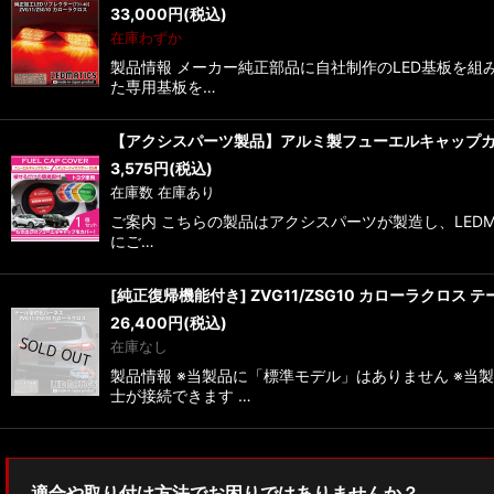
33,000
円
(税込)
並び順
:
在庫わずか
製品情報 メーカー純正部品に自社制作のLED基板を組
た専用基板を…
【アクシスパーツ製品】アルミ製フューエルキャップカ
3,575
円
(税込)
在庫数 在庫あり
ご案内 こちらの製品はアクシスパーツが製造し、LEDM
にご…
[純正復帰機能付き] ZVG11/ZSG10 カローラクロス
26,400
円
(税込)
在庫なし
製品情報 ※当製品に「標準モデル」はありません ※
士が接続できます …
適合や取り付け方法でお困りではありませんか？