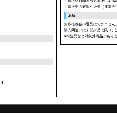
・道路交通関連法規逸脱による
・輸送中の破損や紛失（運送会
返品
お客様都合の返品はできません
購入間違いは未開封品に限り、
※特注品など対象外商品があり
ます。