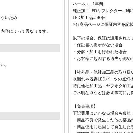
ハーネス…1年間
純正加工LEDリフレクター…1年
きないため
LED加工品…90日
※各商品ページに保証内容を記
約内容によって異なります。
以下の場合、保証は適用されま
・保証書の提示がない場合
・分解・加工を行われた場合
・お客様に起因する過失が認め
さい。
【社外品・他社加工品の取り扱
水漏れや既存LEDパーツの点灯
特に他社加工品・ヤフオク加工
ご不明な点などは必ず事前にお
【免責事項】
下記費用はいかなる場合も負担
・商品不良で発生した他の部品
・商品使用に起因して発生した