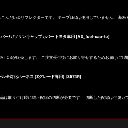
みこんだLEDリフレクターです。 テープLEDは使用していません。 基
絞り込む
バー/ガソリンキャップカバー トヨタ車用
[
AX_fuel-cap-to
]
ATICSが販売します。 ご注文受付後にお取り寄せするためお届けに1週間
 テール全灯化ハーネス [Zグレード専用]
[
3574R
]
当製品は取り付け時に純正配線の切断が必要です 切断した配線は付属