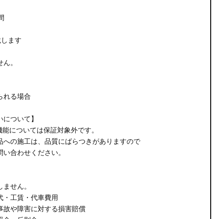
間
載します
せん。
られる場合
いについて】
機能については保証対象外です。
品への施工は、品質にばらつきがありますので
問い合わせください。
しません。
代・工賃・代車費用
事故や障害に対する損害賠償