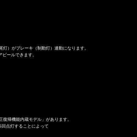
尾灯）がブレーキ（制動灯）連動になります。
アピールできます。
正復帰機能内蔵モデル」があります。
5回点灯することによって