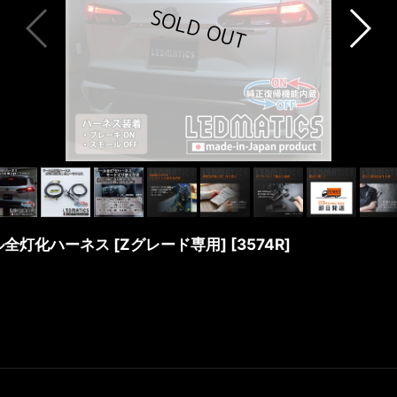
ール全灯化ハーネス [Zグレード専用]
[
3574R
]