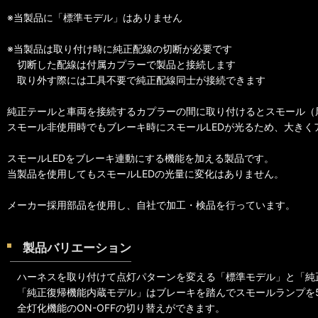
※当製品に「標準モデル」はありません
※当製品は取り付け時に純正配線の切断が必要です
切断した配線は付属カプラーで製品と接続します
取り外す際には工具不要で純正配線同士が接続できます
純正テールと車両を接続するカプラーの間に取り付けるとスモール（
スモール非使用時でもブレーキ時にスモールLEDが光るため、大きく
スモールLEDをブレーキ連動にする機能を加える製品です。
当製品を使用してもスモールLEDの光量に変化はありません。
メーカー採用部品を使用し、自社で加工・検品を行っています。
製品バリエーション
ハーネスを取り付けて点灯パターンを変える「標準モデル」と「純
「純正復帰機能内蔵モデル」はブレーキを踏んでスモールランプを
全灯化機能のON-OFFの切り替えができます。