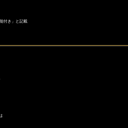
能付き」と記載
。
は