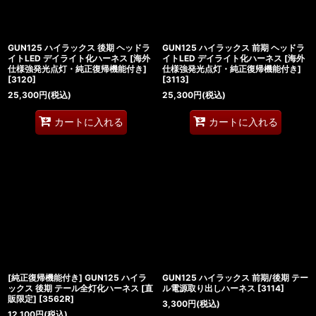
GUN125 ハイラックス 後期 ヘッドラ
GUN125 ハイラックス 前期 ヘッドラ
イトLED デイライト化ハーネス [海外
イトLED デイライト化ハーネス [海外
仕様強発光点灯・純正復帰機能付き]
仕様強発光点灯・純正復帰機能付き]
[
3120
]
[
3113
]
25,300
円
(税込)
25,300
円
(税込)
カートに入れる
カートに入れる
[純正復帰機能付き] GUN125 ハイラ
GUN125 ハイラックス 前期/後期 テー
ックス 後期 テール全灯化ハーネス [直
ル電源取り出しハーネス
[
3114
]
販限定]
[
3562R
]
3,300
円
(税込)
12,100
円
(税込)