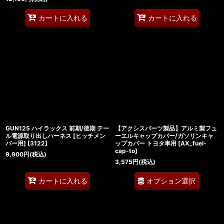
カートに入れる
カートに入れる
GUN125 ハイラックス 前期/後期 テー
【アクシスパーツ製品】アルミ製フュ
ル電源取り出しハーネス [ヒッチメン
ーエルキャップカバー/ガソリンキャ
バー用]
[
3122
]
ップカバー トヨタ車用
[
AX_fuel-
cap-to
]
9,900
円
(税込)
3,575
円
(税込)
オプション選択
カートに入れる