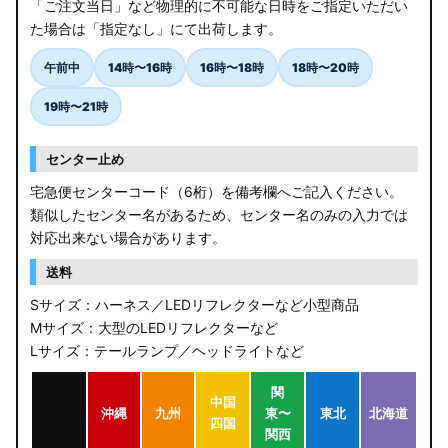
「ご注文当日」など物理的に不可能な日時をご指定いただい
た場合は「指定なし」にて出荷します。
午前中
14時〜16時
16時〜18時
18時〜20時
19時〜21時
センター止め
宅急便センターコード（6桁）を備考欄へご記入ください。
類似したセンター名があるため、センター名のみの入力では
対応出来ない場合があります。
送料
Sサイズ：ハーネス／LEDリフレクターなど小型商品
Mサイズ：大型のLEDリフレクターなど
Lサイズ：テールランプ／ヘッドライトなど
関
中国
沖縄
九州
東〜
東北
北海道
四国
関西