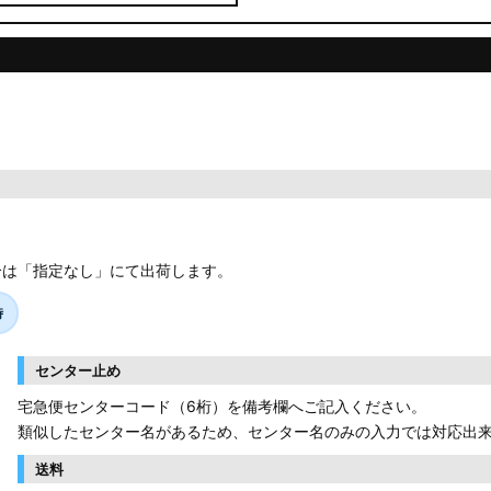
合は「指定なし」にて出荷します。
時
センター止め
宅急便センターコード（6桁）を備考欄へご記入ください。
類似したセンター名があるため、センター名のみの入力では対応出
送料