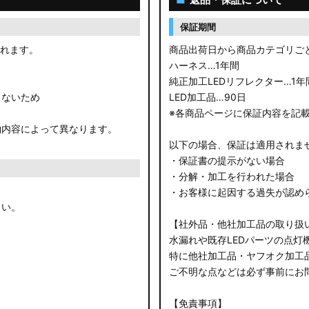
保証期間
されます。
商品出荷日から商品カテゴリご
ハーネス…1年間
純正加工LEDリフレクター…1年
きないため
LED加工品…90日
※各商品ページに保証内容を記
約内容によって異なります。
以下の場合、保証は適用されま
・保証書の提示がない場合
・分解・加工を行われた場合
・お客様に起因する過失が認め
さい。
【社外品・他社加工品の取り扱
水漏れや既存LEDパーツの点灯
特に他社加工品・ヤフオク加工
ご不明な点などは必ず事前にお
【免責事項】