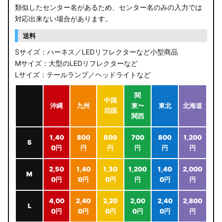
類似したセンター名があるため、センター名のみの入力では
対応出来ない場合があります。
送料
Sサイズ：ハーネス／LEDリフレクターなど小型商品
Mサイズ：大型のLEDリフレクターなど
Lサイズ：テールランプ／ヘッドライトなど
関
中国
沖縄
九州
東〜
東北
北海道
四国
関西
1,40
800
800
700
800
1,200
S
0円
円
円
円
円
円
2,50
1,40
1,30
1,200
1,40
2,000
M
0円
0円
0円
円
0円
円
4,00
2,40
2,20
2,00
2,40
2,800
L
0円
0円
0円
0円
0円
円