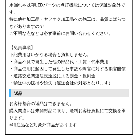
水漏れや既存LEDパーツの点灯機能については保証対象外で
す。
特に他社加工品・ヤフオク加工品への施工は、品質にばらつ
きがありますので
ご不明な点などは必ず事前にお問い合わせください。
【免責事項】
下記費用はいかなる場合も負担しません。
・商品不良で発生した他の部品代・工賃・代車費用
・商品使用に起因して発生した事故や障害に対する損害賠償
・道路交通関連法規逸脱による罰金・反則金
・輸送中の破損や紛失（運送会社の対応となります）
返品
お客様都合の返品はできません。
購入間違いは未開封品に限り、送料お客様負担にて交換を承
ります。
※特注品など対象外商品があります