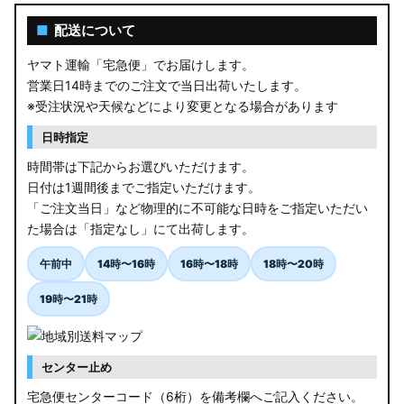
■
配送について
ヤマト運輸「宅急便」でお届けします。
営業日14時までのご注文で当日出荷いたします。
※受注状況や天候などにより変更となる場合があります
日時指定
時間帯は下記からお選びいただけます。
日付は1週間後までご指定いただけます。
「ご注文当日」など物理的に不可能な日時をご指定いただい
た場合は「指定なし」にて出荷します。
午前中
14時〜16時
16時〜18時
18時〜20時
19時〜21時
センター止め
宅急便センターコード（6桁）を備考欄へご記入ください。