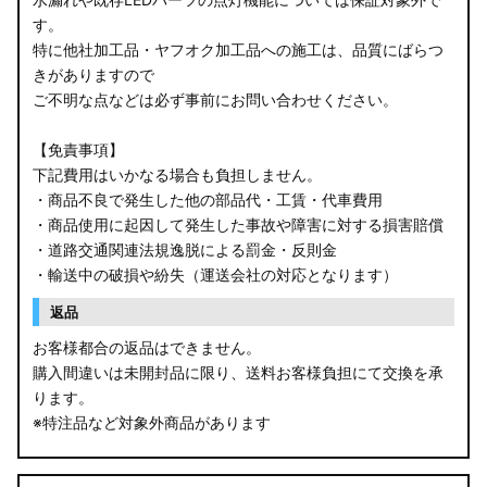
す。
特に他社加工品・ヤフオク加工品への施工は、品質にばらつ
きがありますので
ご不明な点などは必ず事前にお問い合わせください。
【免責事項】
下記費用はいかなる場合も負担しません。
・商品不良で発生した他の部品代・工賃・代車費用
・商品使用に起因して発生した事故や障害に対する損害賠償
・道路交通関連法規逸脱による罰金・反則金
・輸送中の破損や紛失（運送会社の対応となります）
返品
お客様都合の返品はできません。
購入間違いは未開封品に限り、送料お客様負担にて交換を承
ります。
※特注品など対象外商品があります