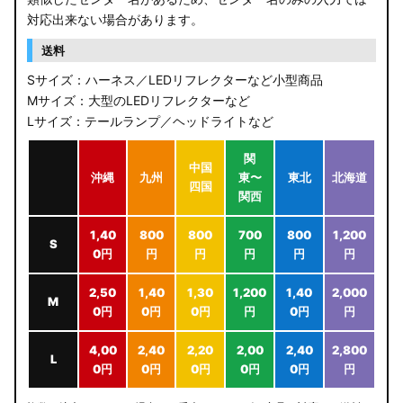
対応出来ない場合があります。
送料
Sサイズ：ハーネス／LEDリフレクターなど小型商品
Mサイズ：大型のLEDリフレクターなど
Lサイズ：テールランプ／ヘッドライトなど
関
中国
沖縄
九州
東〜
東北
北海道
四国
関西
1,40
800
800
700
800
1,200
S
0円
円
円
円
円
円
2,50
1,40
1,30
1,200
1,40
2,000
M
0円
0円
0円
円
0円
円
4,00
2,40
2,20
2,00
2,40
2,800
L
0円
0円
0円
0円
0円
円