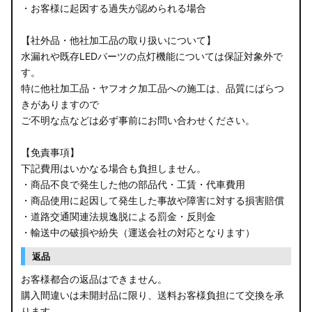
・お客様に起因する過失が認められる場合
【社外品・他社加工品の取り扱いについて】
水漏れや既存LEDパーツの点灯機能については保証対象外で
す。
特に他社加工品・ヤフオク加工品への施工は、品質にばらつ
きがありますので
ご不明な点などは必ず事前にお問い合わせください。
【免責事項】
下記費用はいかなる場合も負担しません。
・商品不良で発生した他の部品代・工賃・代車費用
・商品使用に起因して発生した事故や障害に対する損害賠償
・道路交通関連法規逸脱による罰金・反則金
・輸送中の破損や紛失（運送会社の対応となります）
返品
お客様都合の返品はできません。
購入間違いは未開封品に限り、送料お客様負担にて交換を承
ります。