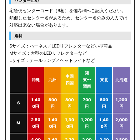
センター止め
宅急便センターコード（6桁）を備考欄へご記入ください。
類似したセンター名があるため、センター名のみの入力では
対応出来ない場合があります。
送料
Sサイズ：ハーネス／LEDリフレクターなど小型商品
Mサイズ：大型のLEDリフレクターなど
Lサイズ：テールランプ／ヘッドライトなど
関
中国
沖縄
九州
東〜
東北
北海道
四国
関西
1,40
800
800
700
800
1,200
S
0円
円
円
円
円
円
2,50
1,40
1,30
1,200
1,40
2,000
M
0円
0円
0円
円
0円
円
4,00
2,40
2,20
2,00
2,40
2,800