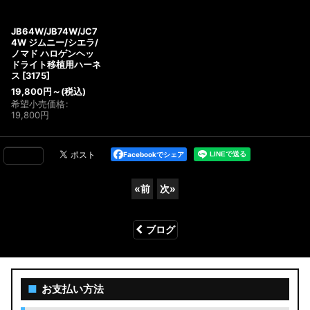
JB64W/JB74W/JC7
4W ジムニー/シエラ/
ノマド ハロゲンヘッ
ドライト移植用ハーネ
ス
[
3175
]
19,800
円
～
(税込)
希望小売価格
:
19,800
円
Facebookでシェア
«
前
次
»
ブログ
■
お支払い方法