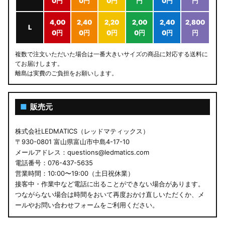
0円
0円
0円
円
0円
円
4,00
2,40
2,20
2,00
2,40
2,800
L
0円
0円
0円
0円
0円
円
複数で注文いただいた場合は一番大きいサイズの商品に対応する送料に
てお届けします。
離島は実費のご負担をお願いします。
■
販売元
株式会社LEDMATICS（レッドマティックス）
〒930-0801 富山県富山市中島4-17-10
メールアドレス：questions@ledmatics.com
電話番号：076-437-5635
営業時間：10:00〜19:00（土日祝休業）
接客中・作業中など電話に出ることができない場合があります。
つながらない場合は時間をおいて再度おかけ直しいただくか、メ
ールやお問い合わせフォームをご利用ください。