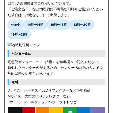
日付は1週間後までご指定いただけます。
「ご注文当日」など物理的に不可能な日時をご指定いただい
た場合は「指定なし」にて出荷します。
午前中
14時〜16時
16時〜18時
18時〜20時
19時〜21時
センター止め
宅急便センターコード（6桁）を備考欄へご記入ください。
類似したセンター名があるため、センター名のみの入力では
対応出来ない場合があります。
送料
Sサイズ：ハーネス／LEDリフレクターなど小型商品
Mサイズ：大型のLEDリフレクターなど
Lサイズ：テールランプ／ヘッドライトなど
関