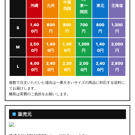
中国
沖縄
九州
東〜
東北
北海道
四国
関西
1,40
800
800
700
800
1,200
S
0円
円
円
円
円
円
2,50
1,40
1,30
1,200
1,40
2,000
M
0円
0円
0円
円
0円
円
4,00
2,40
2,20
2,00
2,40
2,800
L
0円
0円
0円
0円
0円
円
複数で注文いただいた場合は一番大きいサイズの商品に対応する送料に
てお届けします。
離島は実費のご負担をお願いします。
■
販売元