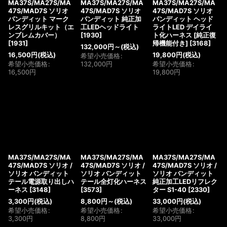
MA37S/MA27S/MA
MA37S/MA27S/MA
MA37S/MA27S/MA
47S/MAD7S ソリオ
47S/MAD7S ソリオ
47S/MAD7S ソリオ
バンディット マーク
バンディット 純正加
バンディット ヘッド
レスグリルキット（エ
工LEDヘッドライト
ライトLED デイライ
ンブレムカバー）
[
1930
]
ト化ハーネス [純正復
[
1931
]
帰機能付き]
[
3168
]
132,000
円
～
(税込)
16,500
円
(税込)
19,800
円
(税込)
希望小売価格
:
希望小売価格
:
132,000
円
希望小売価格
:
16,500
円
19,800
円
MA37S/MA27S/MA
MA37S/MA27S/MA
MA37S/MA27S/MA
47S/MAD7S ソリオ /
47S/MAD7S ソリオ /
47S/MAD7S ソリオ /
ソリオ バンディット
ソリオ バンディット
ソリオ バンディット
テール電源取り出しハ
テール全灯化ハーネス
純正加工LEDリフレク
ーネス
[
3148
]
[
3573
]
ター S1-40
[
2330
]
3,300
円
(税込)
8,800
円
～
(税込)
33,000
円
(税込)
希望小売価格
:
希望小売価格
:
希望小売価格
:
3,300
円
8,800
円
33,000
円