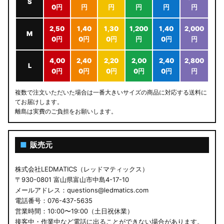
S
0円
円
円
円
円
円
2,50
1,40
1,30
1,200
1,40
2,000
M
0円
0円
0円
円
0円
円
4,00
2,40
2,20
2,00
2,40
2,800
L
0円
0円
0円
0円
0円
円
複数で注文いただいた場合は一番大きいサイズの商品に対応する送料に
てお届けします。
離島は実費のご負担をお願いします。
■
販売元
株式会社LEDMATICS（レッドマティックス）
〒930-0801 富山県富山市中島4-17-10
メールアドレス：questions@ledmatics.com
電話番号：076-437-5635
営業時間：10:00〜19:00（土日祝休業）
接客中・作業中など電話に出ることができない場合があります。