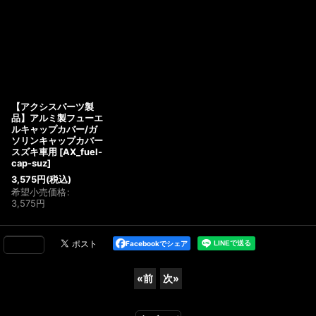
【アクシスパーツ製
品】アルミ製フューエ
ルキャップカバー/ガ
ソリンキャップカバー
スズキ車用
[
AX_fuel-
cap-suz
]
3,575
円
(税込)
希望小売価格
:
3,575
円
Facebookでシェア
«
前
次
»