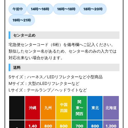
午前中
14時〜16時
16時〜18時
18時〜20時
19時〜21時
センター止め
宅急便センターコード（6桁）を備考欄へご記入ください。
類似したセンター名があるため、センター名のみの入力では
対応出来ない場合があります。
送料
Sサイズ：ハーネス／LEDリフレクターなど小型商品
Mサイズ：大型のLEDリフレクターなど
Lサイズ：テールランプ／ヘッドライトなど
関
中国
沖縄
九州
東〜
東北
北海道
四国
関西
1,40
800
800
700
800
1,200