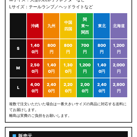
Lサイズ：テールランプ／ヘッドライトなど
関
中国
沖縄
九州
東〜
東北
北海道
四国
関西
1,40
800
800
700
800
1,200
S
0円
円
円
円
円
円
2,50
1,40
1,30
1,200
1,40
2,000
M
0円
0円
0円
円
0円
円
4,00
2,40
2,20
2,00
2,40
2,800
L
0円
0円
0円
0円
0円
円
複数で注文いただいた場合は一番大きいサイズの商品に対応する送料に
てお届けします。
離島は実費のご負担をお願いします。
■
販売元