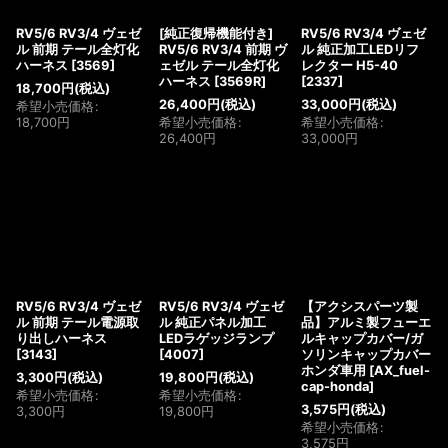
RV5/6 RV3/4 ヴェゼ
[純正復帰機能付き]
RV5/6 RV3/4 ヴェゼ
ル 前期 テール全灯化
RV5/6 RV3/4 前期 ヴ
ル 純正加工LEDリフ
ハーネス
[
3569
]
ェゼル テール全灯化
レクター H5-40
ハーネス
[
3569R
]
[
2337
]
18,700
円
(税込)
26,400
円
(税込)
33,000
円
(税込)
希望小売価格
:
18,700
円
希望小売価格
:
希望小売価格
:
26,400
円
33,000
円
RV5/6 RV3/4 ヴェゼ
RV5/6 RV3/4 ヴェゼ
【アクシスパーツ製
ル 前期 テール電源取
ル 純正パネル加工
品】アルミ製フューエ
り出しハーネス
LEDラゲッジランプ
ルキャップカバー/ガ
[
3143
]
[
4007
]
ソリンキャップカバー
ホンダ車用
[
AX_fuel-
3,300
円
(税込)
19,800
円
(税込)
cap-honda
]
希望小売価格
:
希望小売価格
:
3,575
円
(税込)
3,300
円
19,800
円
希望小売価格
:
3,575
円