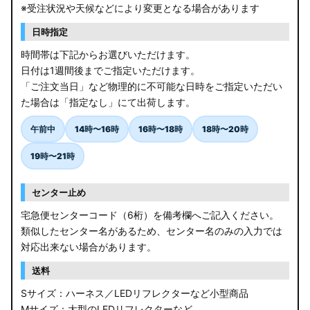
※受注状況や天候などにより変更となる場合があります
日時指定
時間帯は下記からお選びいただけます。
日付は1週間後までご指定いただけます。
「ご注文当日」など物理的に不可能な日時をご指定いただい
た場合は「指定なし」にて出荷します。
午前中
14時〜16時
16時〜18時
18時〜20時
19時〜21時
センター止め
宅急便センターコード（6桁）を備考欄へご記入ください。
類似したセンター名があるため、センター名のみの入力では
対応出来ない場合があります。
送料
Sサイズ：ハーネス／LEDリフレクターなど小型商品
Mサイズ：大型のLEDリフレクターなど