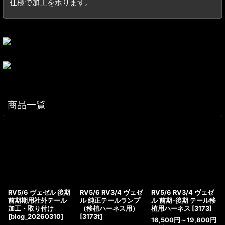
仕様で加工を承ります。
商品一覧
RV5/6 ヴェゼル 後期
RV5/6 RV3/4 ヴェゼ
RV5/6 RV3/4 ヴェゼ
前期期用社外テール
ル 純正テールランプ
ル 前期-後期 テール移
加工・取り付け
（移植ハーネス用）
植用ハーネス
[
3173
]
[
blog_20260310
]
[
3173t
]
16,500
円
～19,800
円