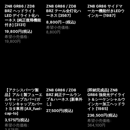
ZN8 GR86 / ZD8
ZN8 GR86 / ZD8
ZN8 GR86 サイドマ
BRZ ヘッドライト
BRZ テール全灯化ハ
ーカー機能付きLEDウ
LED デイライト化ハ
ーネス
[
3567
]
インカー
[
1987
]
ーネス [純正復帰機能
8,800
円
～
(税込)
付き]
[
3131
]
希望小売価格
:
19,800
円
(税込)
8,800
円
希望小売価格
:
19,800
円
【アクシスパーツ製
ZN8 GR86 / ZD8
[即納完成品] ZN8
品】アルミ製フューエ
BRZ 純正テールラン
GR86 強発光デイライ
ルキャップカバー/ガ
プ＆ハーネス [新車外
ト＆シーケンシャルウ
ソリンキャップカバー
し]
インカー加工ヘッドラ
トヨタ車用
[
AX_fuel-
イト
[
1985
]
27,500
円
(税込)
cap-to
]
236,500
円
(税込)
3,575
円
(税込)
希望小売価格
:
希望小売価格
:
364,100
円
3,575
円