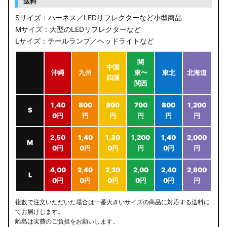
送料
Sサイズ：ハーネス／LEDリフレクターなど小型商品
Mサイズ：大型のLEDリフレクターなど
Lサイズ：テールランプ／ヘッドライトなど
関
中国
沖縄
九州
東〜
東北
北海道
四国
関西
1,40
800
800
700
800
1,200
S
0円
円
円
円
円
円
2,50
1,40
1,30
1,200
1,40
2,000
M
0円
0円
0円
円
0円
円
4,00
2,40
2,20
2,00
2,40
2,800
L
0円
0円
0円
0円
0円
円
複数で注文いただいた場合は一番大きいサイズの商品に対応する送料に
てお届けします。
離島は実費のご負担をお願いします。