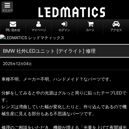
メニュー
問い合わせ
マイページ
ログイン
カート
アクセス
BMW 社外LEDユニット [デイライト] 修理
2025
12
04
年
月
日
車種不明、メーカー不明、ハンドメイド？なパーツです。
分解をしてみると中の光源はグルっと周りに貼ったテープLEDで
す。
レンズは湾曲していた幅が変化したりと、作り込んであるので機
械生産に見える部分もある不思議なパーツです。
修理のご相談をいただき、機能が増える「光量を上げて夜間減光