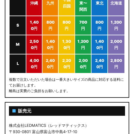
沖縄
九州
東〜
東北
北海道
四国
関西
1,40
800
800
700
800
1,200
S
0円
円
円
円
円
円
2,50
1,40
1,30
1,200
1,40
2,000
M
0円
0円
0円
円
0円
円
4,00
2,40
2,20
2,00
2,40
2,800
L
0円
0円
0円
0円
0円
円
複数で注文いただいた場合は一番大きいサイズの商品に対応する送料に
てお届けします。
離島は実費のご負担をお願いします。
■
販売元
株式会社LEDMATICS（レッドマティックス）
〒930-0801 富山県富山市中島4-17-10