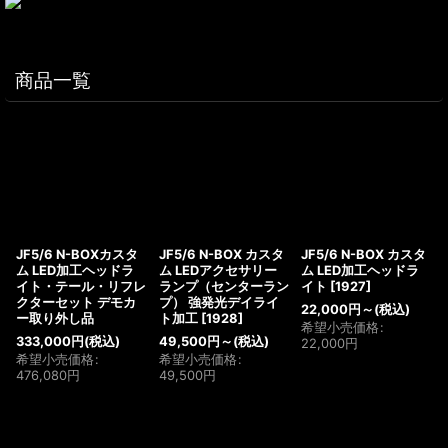
商品一覧
JF5/6 N-BOXカスタ
JF5/6 N-BOX カスタ
JF5/6 N-BOX カスタ
ム LED加工ヘッドラ
ム LEDアクセサリー
ム LED加工ヘッドラ
イト・テール・リフレ
ランプ（センターラン
イト
[
1927
]
クターセット デモカ
プ） 強発光デイライ
22,000
円
～
(税込)
ー取り外し品
ト加工
[
1928
]
希望小売価格
:
333,000
円
(税込)
49,500
円
～
(税込)
22,000
円
希望小売価格
:
希望小売価格
:
476,080
円
49,500
円