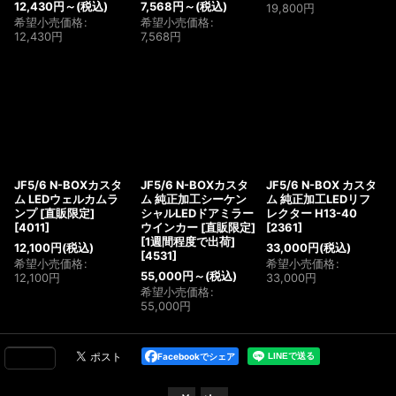
12,430
円
～
(税込)
7,568
円
～
(税込)
19,800
円
希望小売価格
:
希望小売価格
:
12,430
円
7,568
円
JF5/6 N-BOXカスタ
JF5/6 N-BOXカスタ
JF5/6 N-BOX カスタ
ム LEDウェルカムラ
ム 純正加工シーケン
ム 純正加工LEDリフ
ンプ [直販限定]
シャルLEDドアミラー
レクター H13-40
[
4011
]
ウインカー [直販限定]
[
2361
]
[1週間程度で出荷]
12,100
円
(税込)
33,000
円
(税込)
[
4531
]
希望小売価格
:
希望小売価格
:
55,000
円
～
(税込)
12,100
円
33,000
円
希望小売価格
:
55,000
円
Facebookでシェア