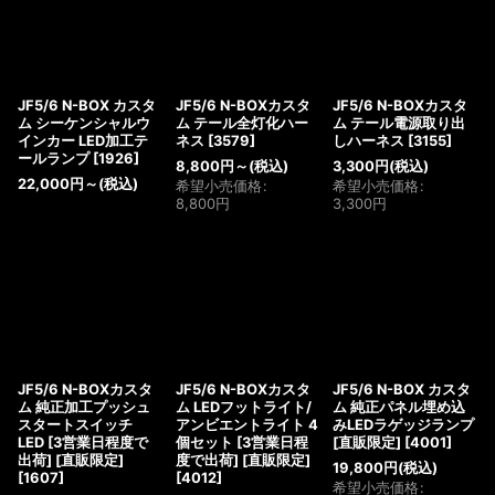
JF5/6 N-BOX カスタ
JF5/6 N-BOXカスタ
JF5/6 N-BOXカスタ
ム シーケンシャルウ
ム テール全灯化ハー
ム テール電源取り出
インカー LED加工テ
ネス
[
3579
]
しハーネス
[
3155
]
ールランプ
[
1926
]
8,800
円
～
(税込)
3,300
円
(税込)
22,000
円
～
(税込)
希望小売価格
:
希望小売価格
:
8,800
円
3,300
円
JF5/6 N-BOXカスタ
JF5/6 N-BOXカスタ
JF5/6 N-BOX カスタ
ム 純正加工プッシュ
ム LEDフットライト/
ム 純正パネル埋め込
スタートスイッチ
アンビエントライト 4
みLEDラゲッジランプ
LED [3営業日程度で
個セット [3営業日程
[直販限定]
[
4001
]
出荷] [直販限定]
度で出荷] [直販限定]
19,800
円
(税込)
[
1607
]
[
4012
]
希望小売価格
: