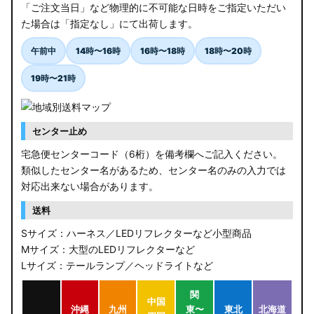
「ご注文当日」など物理的に不可能な日時をご指定いただい
た場合は「指定なし」にて出荷します。
午前中
14時〜16時
16時〜18時
18時〜20時
19時〜21時
センター止め
宅急便センターコード（6桁）を備考欄へご記入ください。
類似したセンター名があるため、センター名のみの入力では
対応出来ない場合があります。
送料
Sサイズ：ハーネス／LEDリフレクターなど小型商品
Mサイズ：大型のLEDリフレクターなど
Lサイズ：テールランプ／ヘッドライトなど
関
中国
沖縄
九州
東〜
東北
北海道