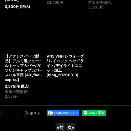
33,000
円
希望小売価格
:
3,300
円
(税込)
33,000
円
【アクシスパーツ製
VN5 VNH レヴォーグ
品】アルミ製フューエ
/ レイバック ヘッドラ
ルキャップカバー/ガ
イト/デイライトユニ
ソリンキャップカバー
ット加工
スバル車用
[
AX_fuel-
[
blog_20260313
]
cap-su
]
3,575
円
(税込)
希望小売価格
:
3,575
円
Facebookでシェア
«
前
次
»