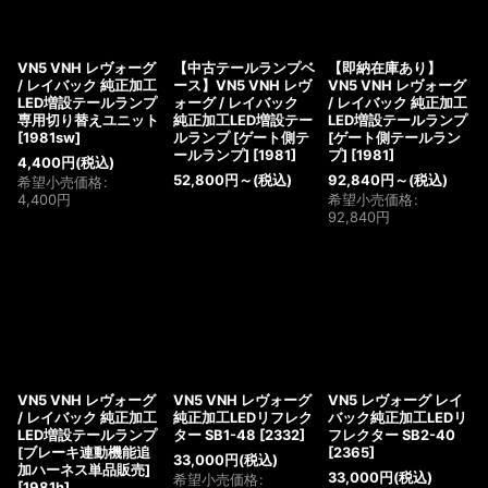
VN5 VNH レヴォーグ
【中古テールランプベ
【即納在庫あり】
/ レイバック 純正加工
ース】VN5 VNH レヴ
VN5 VNH レヴォーグ
LED増設テールランプ
ォーグ / レイバック
/ レイバック 純正加工
専用切り替えユニット
純正加工LED増設テー
LED増設テールランプ
[
1981sw
]
ルランプ [ゲート側テ
[ゲート側テールラン
ールランプ]
[
1981
]
プ]
[
1981
]
4,400
円
(税込)
52,800
円
～
(税込)
92,840
円
～
(税込)
希望小売価格
:
4,400
円
希望小売価格
:
92,840
円
VN5 VNH レヴォーグ
VN5 VNH レヴォーグ
VN5 レヴォーグ レイ
/ レイバック 純正加工
純正加工LEDリフレク
バック純正加工LEDリ
LED増設テールランプ
ター SB1-48
[
2332
]
フレクター SB2-40
[ブレーキ連動機能追
[
2365
]
33,000
円
(税込)
加ハーネス単品販売]
33,000
円
(税込)
希望小売価格
:
[
1981h
]