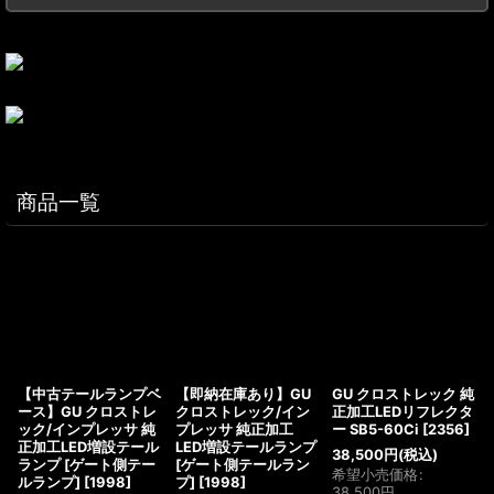
商品一覧
【中古テールランプベ
【即納在庫あり】GU
GU クロストレック 純
ース】GU クロストレ
クロストレック/イン
正加工LEDリフレクタ
ック/インプレッサ 純
プレッサ 純正加工
ー SB5-60Ci
[
2356
]
正加工LED増設テール
LED増設テールランプ
38,500
円
(税込)
ランプ [ゲート側テー
[ゲート側テールラン
希望小売価格
:
ルランプ]
[
1998
]
プ]
[
1998
]
38,500
円