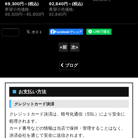
69,300
円
～
(税込)
92,840
円
～
(税込)
希望小売価格
:
希望小売価格
:
69,300
円
～85,800
円
92,840
円
Facebookでシェア
«
前
次
»
ブログ
■
お支払い方法
クレジットカード決済
クレジットカード決済は、暗号化通信（SSL）により安全に
処理されます。
カード番号などの情報は当店で保持・管理することはなく、
決済会社を通じて安全に送信されます。