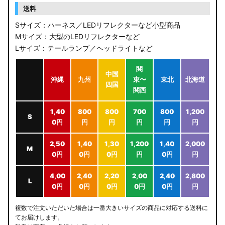
送料
Sサイズ：ハーネス／LEDリフレクターなど小型商品
Mサイズ：大型のLEDリフレクターなど
Lサイズ：テールランプ／ヘッドライトなど
関
中国
沖縄
九州
東〜
東北
北海道
四国
関西
1,40
800
800
700
800
1,200
S
0円
円
円
円
円
円
2,50
1,40
1,30
1,200
1,40
2,000
M
0円
0円
0円
円
0円
円
4,00
2,40
2,20
2,00
2,40
2,800
L
0円
0円
0円
0円
0円
円
複数で注文いただいた場合は一番大きいサイズの商品に対応する送料に
てお届けします。