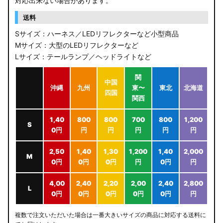
対応出来ない場合があります。
送料
Sサイズ：ハーネス／LEDリフレクターなど小型商品
Mサイズ：大型のLEDリフレクターなど
Lサイズ：テールランプ／ヘッドライトなど
関
中国
沖縄
九州
東〜
東北
北海道
四国
関西
1,40
800
800
700
800
1,200
S
0円
円
円
円
円
円
2,50
1,40
1,30
1,200
1,40
2,000
M
0円
0円
0円
円
0円
円
4,00
2,40
2,20
2,00
2,40
2,800
L
0円
0円
0円
0円
0円
円
複数で注文いただいた場合は一番大きいサイズの商品に対応する送料に