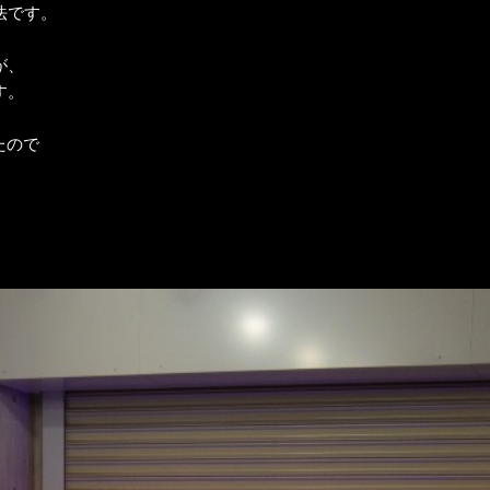
法です。
が、
す。
たので