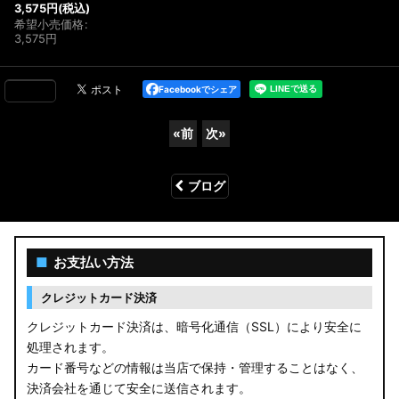
3,575
円
(税込)
希望小売価格
:
3,575
円
Facebookでシェア
«
前
次
»
ブログ
■
お支払い方法
クレジットカード決済
クレジットカード決済は、暗号化通信（SSL）により安全に
処理されます。
カード番号などの情報は当店で保持・管理することはなく、
決済会社を通じて安全に送信されます。