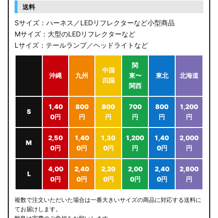
送料
Sサイズ：ハーネス／LEDリフレクターなど小型商品
Mサイズ：大型のLEDリフレクターなど
Lサイズ：テールランプ／ヘッドライトなど
関
中国
沖縄
九州
東〜
東北
北海道
四国
関西
1,40
800
800
700
800
1,200
S
0円
円
円
円
円
円
2,50
1,40
1,30
1,200
1,40
2,000
M
0円
0円
0円
円
0円
円
4,00
2,40
2,20
2,00
2,40
2,800
L
0円
0円
0円
0円
0円
円
複数で注文いただいた場合は一番大きいサイズの商品に対応する送料に
てお届けします。