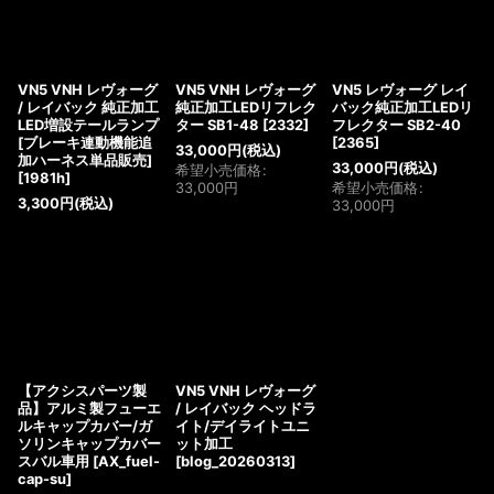
VN5 VNH レヴォーグ
VN5 VNH レヴォーグ
VN5 レヴォーグ レイ
/ レイバック 純正加工
純正加工LEDリフレク
バック純正加工LEDリ
LED増設テールランプ
ター SB1-48
[
2332
]
フレクター SB2-40
[ブレーキ連動機能追
[
2365
]
33,000
円
(税込)
加ハーネス単品販売]
33,000
円
(税込)
希望小売価格
:
[
1981h
]
33,000
円
希望小売価格
:
3,300
円
(税込)
33,000
円
【アクシスパーツ製
VN5 VNH レヴォーグ
品】アルミ製フューエ
/ レイバック ヘッドラ
ルキャップカバー/ガ
イト/デイライトユニ
ソリンキャップカバー
ット加工
スバル車用
[
AX_fuel-
[
blog_20260313
]
cap-su
]