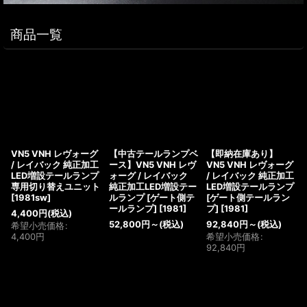
商品一覧
VN5 VNH レヴォーグ
【中古テールランプベ
【即納在庫あり】
/ レイバック 純正加工
ース】VN5 VNH レヴ
VN5 VNH レヴォーグ
LED増設テールランプ
ォーグ / レイバック
/ レイバック 純正加工
専用切り替えユニット
純正加工LED増設テー
LED増設テールランプ
[
1981sw
]
ルランプ [ゲート側テ
[ゲート側テールラン
ールランプ]
[
1981
]
プ]
[
1981
]
4,400
円
(税込)
52,800
円
～
(税込)
92,840
円
～
(税込)
希望小売価格
:
4,400
円
希望小売価格
:
92,840
円