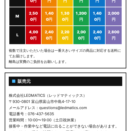
0円
円
円
円
円
円
2,50
1,40
1,30
1,200
1,40
2,000
M
0円
0円
0円
円
0円
円
4,00
2,40
2,20
2,00
2,40
2,800
L
0円
0円
0円
0円
0円
円
複数で注文いただいた場合は一番大きいサイズの商品に対応する送料に
てお届けします。
離島は実費のご負担をお願いします。
■
販売元
株式会社LEDMATICS（レッドマティックス）
〒930-0801 富山県富山市中島4-17-10
メールアドレス：questions@ledmatics.com
電話番号：076-437-5635
営業時間：10:00〜19:00（土日祝休業）
接客中・作業中など電話に出ることができない場合があります。