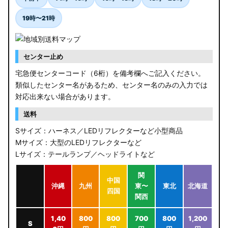
19時〜21時
センター止め
宅急便センターコード（6桁）を備考欄へご記入ください。
類似したセンター名があるため、センター名のみの入力では
対応出来ない場合があります。
送料
Sサイズ：ハーネス／LEDリフレクターなど小型商品
Mサイズ：大型のLEDリフレクターなど
Lサイズ：テールランプ／ヘッドライトなど
関
中国
沖縄
九州
東〜
東北
北海道
四国
関西
1,40
800
800
700
800
1,200
S