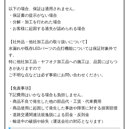
以下の場合、保証は適用されません。
・保証書の提示がない場合
・分解・加工を行われた場合
・お客様に起因する過失が認められる場合
【社外品・他社加工品の取り扱いについて】
水漏れや既存LEDパーツの点灯機能については保証対象外で
す。
特に他社加工品・ヤフオク加工品への施工は、品質にばらつ
きがありますので
ご不明な点などは必ず事前にお問い合わせください。
【免責事項】
下記費用はいかなる場合も負担しません。
・商品不良で発生した他の部品代・工賃・代車費用
・商品使用に起因して発生した事故や障害に対する損害賠償
・道路交通関連法規逸脱による罰金・反則金
・輸送中の破損や紛失（運送会社の対応となります）