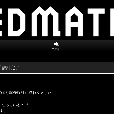
ログイン
プ 設計完了
の通り試作設計が終わりました。
になっているので
す。