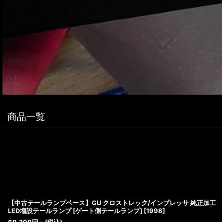
商品一覧
【中古テールランプベース】GU クロストレック/インプレッサ 純正加工
LED増設テールランプ [ゲート側テールランプ]
[
1998
]