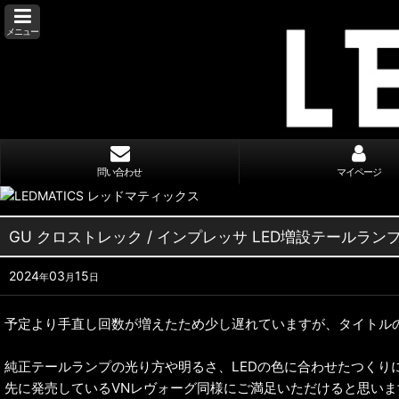
メニュー
問い合わせ
マイページ
GU クロストレック / インプレッサ LED増設テールラン
2024
03
15
年
月
日
予定より手直し回数が増えたため少し遅れていますが、タイトル
純正テールランプの光り方や明るさ、LEDの色に合わせたつくり
先に発売しているVNレヴォーグ同様にご満足いただけると思いま