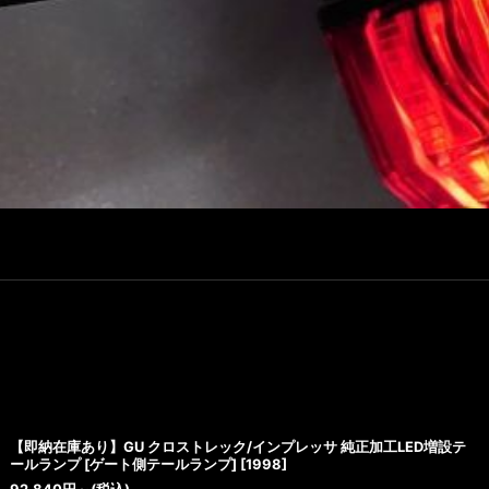
【即納在庫あり】GU クロストレック/インプレッサ 純正加工LED増設テ
ールランプ [ゲート側テールランプ]
[
1998
]