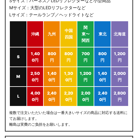
Sサイズ：ハーネス／LEDリフレクターなど小型商品
Mサイズ：大型のLEDリフレクターなど
Lサイズ：テールランプ／ヘッドライトなど
関
中国
沖縄
九州
東〜
東北
北海道
四国
関西
1,40
800
800
700
800
1,200
S
0円
円
円
円
円
円
2,50
1,40
1,30
1,200
1,40
2,000
M
0円
0円
0円
円
0円
円
4,00
2,40
2,20
2,00
2,40
2,800
L
0円
0円
0円
0円
0円
円
複数で注文いただいた場合は一番大きいサイズの商品に対応する送料に
てお届けします。
離島は実費のご負担をお願いします。