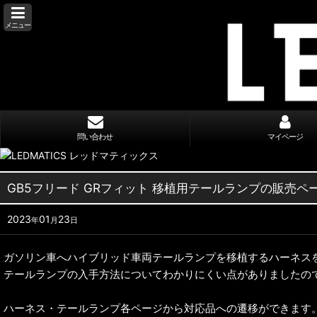
メニュー
問い合わせ
マイページ
GB5フリード GRフィット 移植用テールランプの販売
2023
01
23
年
月
日
ガソリン車へハイブリッド車両テールランプを移植するハーネス
テールランプの入手方法についてわかりにくい点がありましたの
ハーネス・テールランプ各ページから対応品への遷移ができます