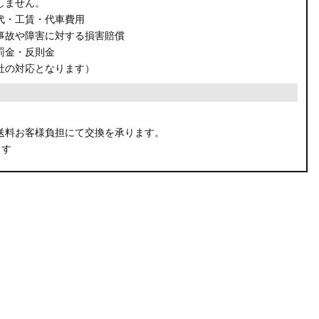
しません。
代・工賃・代車費用
事故や障害に対する損害賠償
罰金・反則金
社の対応となります）
。
送料お客様負担にて交換を承ります。
ます