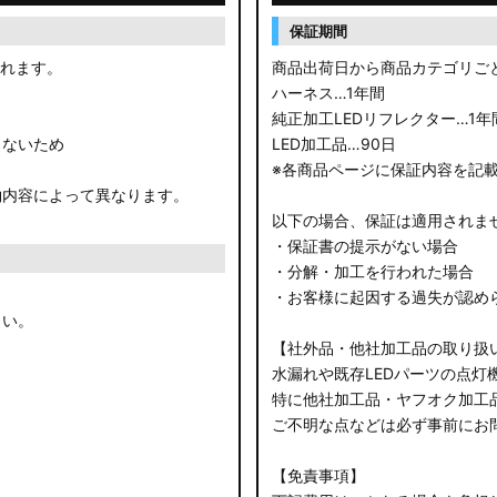
保証期間
されます。
商品出荷日から商品カテゴリご
ハーネス…1年間
純正加工LEDリフレクター…1年
きないため
LED加工品…90日
※各商品ページに保証内容を記
約内容によって異なります。
以下の場合、保証は適用されま
・保証書の提示がない場合
・分解・加工を行われた場合
・お客様に起因する過失が認め
さい。
【社外品・他社加工品の取り扱
水漏れや既存LEDパーツの点灯
特に他社加工品・ヤフオク加工
ご不明な点などは必ず事前にお
【免責事項】