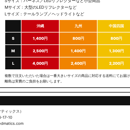
Sサイズ：ハーネス／LEDリフレクターなど小型商品
Mサイズ：大型のLEDリフレクターなど
Lサイズ：テールランプ／ヘッドライトなど
沖縄
九州
中国四国
S
1,400円
800円
800円
M
2,500円
1,400円
1,300円
L
4,000円
2,400円
2,200円
複数で注文いただいた場合は一番大きいサイズの商品に対応する送料にてお届け
離島は実費のご負担をお願いします。
ドマティックス）
17-10
matics.com