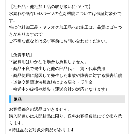
【社外品・他社加工品の取り扱いについて】
水漏れや既存LEDパーツの点灯機能については保証対象外で
す。
特に他社加工品・ヤフオク加工品への施工は、品質にばらつ
きがありますので
ご不明な点などは必ず事前にお問い合わせください。
【免責事項】
下記費用はいかなる場合も負担しません。
・商品不良で発生した他の部品代・工賃・代車費用
・商品使用に起因して発生した事故や障害に対する損害賠償
・道路交通関連法規逸脱による罰金・反則金
・輸送中の破損や紛失（運送会社の対応となります）
返品
お客様都合の返品はできません。
購入間違いは未開封品に限り、送料お客様負担にて交換を承
ります。
※特注品など対象外商品があります