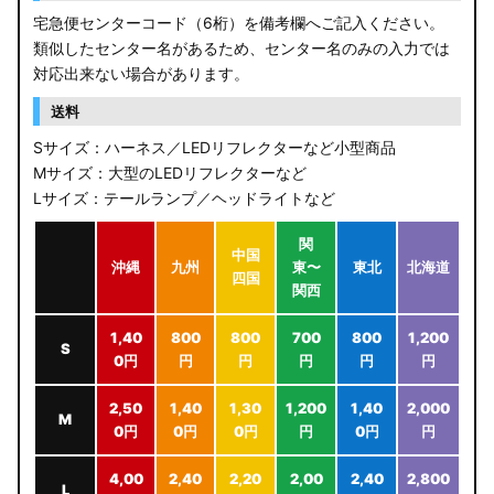
宅急便センターコード（6桁）を備考欄へご記入ください。
類似したセンター名があるため、センター名のみの入力では
対応出来ない場合があります。
送料
Sサイズ：ハーネス／LEDリフレクターなど小型商品
Mサイズ：大型のLEDリフレクターなど
Lサイズ：テールランプ／ヘッドライトなど
関
中国
沖縄
九州
東〜
東北
北海道
四国
関西
1,40
800
800
700
800
1,200
S
0円
円
円
円
円
円
2,50
1,40
1,30
1,200
1,40
2,000
M
0円
0円
0円
円
0円
円
4,00
2,40
2,20
2,00
2,40
2,800
L