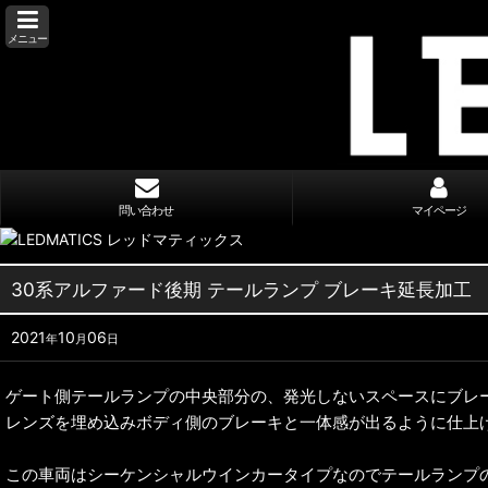
メニュー
問い合わせ
マイページ
30系アルファード後期 テールランプ ブレーキ延長加工
2021
10
06
年
月
日
ゲート側テールランプの中央部分の、発光しないスペースにブレー
レンズを埋め込みボディ側のブレーキと一体感が出るように仕上
この車両はシーケンシャルウインカータイプなのでテールランプ