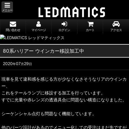
メニュー
問い合わせ
マイページ
ログイン
カート
アクセス
80系ハリアー ウインカー移設加工中
2020
07
29
年
月
日
現車を見て違和感を感じる方が少なくなさそうなリアのウインカ
ー、
これをテールランプに移設する加工を行っています。
すでに光量や赤レンズの透過具合に問題ない構造になりました。
シーケンシャル点灯も問題なく機能しています。
他のパーツ設計があるのでメニュー化しての受注はまだ先ですが