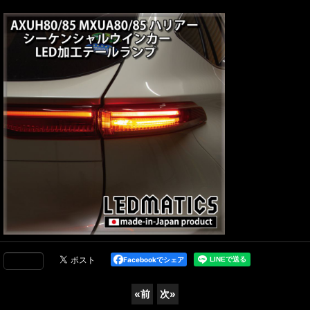
Facebookでシェア
«
前
次
»