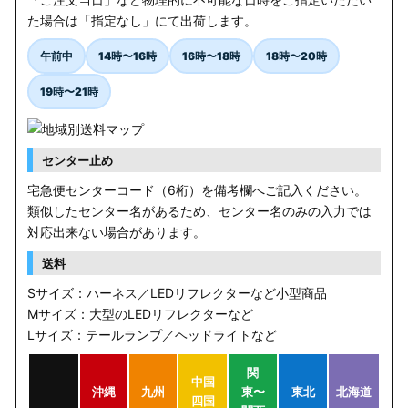
た場合は「指定なし」にて出荷します。
午前中
14時〜16時
16時〜18時
18時〜20時
19時〜21時
センター止め
宅急便センターコード（6桁）を備考欄へご記入ください。
類似したセンター名があるため、センター名のみの入力では
対応出来ない場合があります。
送料
Sサイズ：ハーネス／LEDリフレクターなど小型商品
Mサイズ：大型のLEDリフレクターなど
Lサイズ：テールランプ／ヘッドライトなど
関
中国
沖縄
九州
東〜
東北
北海道
四国