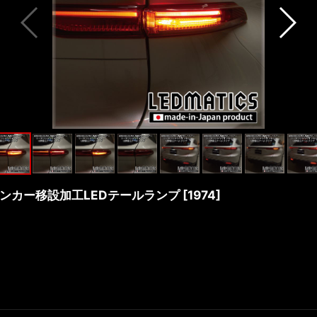
ルウインカー移設加工LEDテールランプ
[
1974
]