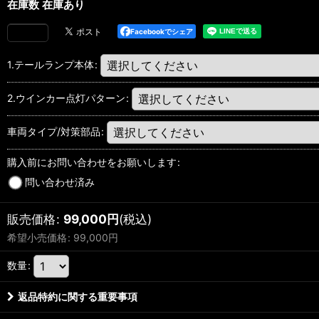
在庫数 在庫あり
Facebookでシェア
1.テールランプ本体
:
2.ウインカー点灯パターン
:
車両タイプ/対策部品
:
購入前にお問い合わせをお願いします
:
問い合わせ済み
販売価格
:
99,000
円
(税込)
希望小売価格
:
99,000
円
数量
:
返品特約に関する重要事項