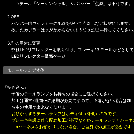
→テール「シーケンシャル」＆バンパー「点滅」は不可です。
2.OFF
バンパー内ウインカーの配線を抜いて点灯しない状態にします。
抜いたカプラーは水がかからないよう防水処理を行ってください
3.別の用途に変更
弊社LEDリフレクターを取り付け、ブレーキ/スモールなどとして
LEDリフレクター販売ページ
1.テールランプ本体
「持ち込み」
予備のテールランプをお持ちの場合にご選択ください。
加工は通常2週間〜の納期が必要ですので、予備がない場合は加
お車の使用が出来なくなります。
お預かりするテールランプはボディ側（外側）のみです。
ブレーキ移設に伴う配線加工が必要なためテールランプとハーネ
※ハーネスをお預かりしない場合、ご自身での加工が必要です