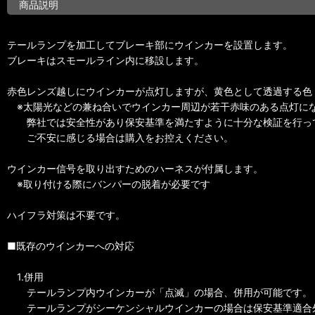
商品説明
テールランプを加工してブレーキ部にウインカーを設置します。
ブレーキはスモールライン内に移設します。
赤色レンズ越しにウインカーが点灯しますが、黄色として透過する色・
※太陽光などの兼ね合いでウインカー周辺が若干赤味のある点灯に
弊社では安全性があり保安基準を満たすように十分な検証を行っ
ご不安に感じる場合は購入をお控えください。
ウインカー信号を取り出すためのハーネスが付属します。
※取り付ける際にバンパーの脱着が必要です
ハイフラ対策は不要です。
■既存のウインカーへの対応
1.併用
テールランプ内ウインカーが「点滅」の場合、併用が可能です。
テールランプがシーケンシャルウインカーの場合は保安基準適合