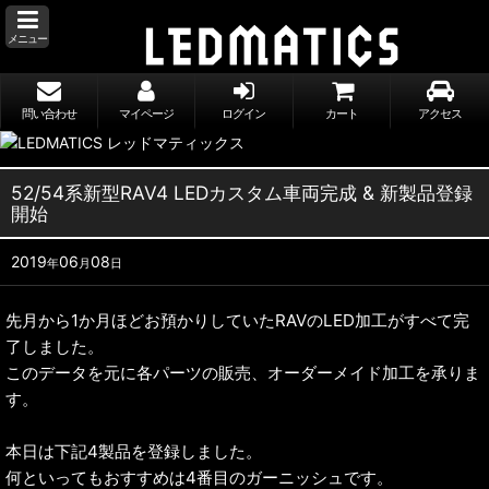
メニュー
問い合わせ
マイページ
ログイン
カート
アクセス
52/54系新型RAV4 LEDカスタム車両完成 & 新製品登録
開始
2019
06
08
年
月
日
先月から1か月ほどお預かりしていたRAVのLED加工がすべて完
了しました。
このデータを元に各パーツの販売、オーダーメイド加工を承りま
す。
本日は下記4製品を登録しました。
何といってもおすすめは4番目のガーニッシュです。