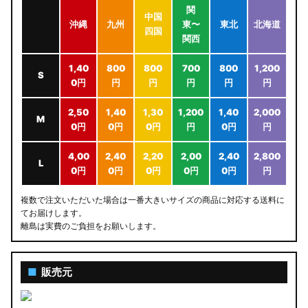
関
中国
沖縄
九州
東〜
東北
北海道
四国
関西
1,40
800
800
700
800
1,200
S
0円
円
円
円
円
円
2,50
1,40
1,30
1,200
1,40
2,000
M
0円
0円
0円
円
0円
円
4,00
2,40
2,20
2,00
2,40
2,800
L
0円
0円
0円
0円
0円
円
複数で注文いただいた場合は一番大きいサイズの商品に対応する送料に
てお届けします。
離島は実費のご負担をお願いします。
■
販売元