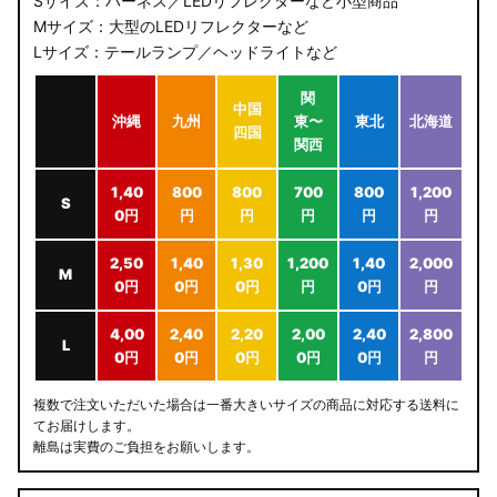
Sサイズ：ハーネス／LEDリフレクターなど小型商品
Mサイズ：大型のLEDリフレクターなど
Lサイズ：テールランプ／ヘッドライトなど
関
中国
沖縄
九州
東〜
東北
北海道
四国
関西
1,40
800
800
700
800
1,200
S
0円
円
円
円
円
円
2,50
1,40
1,30
1,200
1,40
2,000
M
0円
0円
0円
円
0円
円
4,00
2,40
2,20
2,00
2,40
2,800
L
0円
0円
0円
0円
0円
円
複数で注文いただいた場合は一番大きいサイズの商品に対応する送料に
てお届けします。
離島は実費のご負担をお願いします。