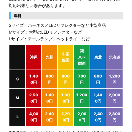
対応出来ない場合があります。
送料
Sサイズ：ハーネス／LEDリフレクターなど小型商品
Mサイズ：大型のLEDリフレクターなど
Lサイズ：テールランプ／ヘッドライトなど
関
中国
沖縄
九州
東〜
東北
北海道
四国
関西
1,40
800
800
700
800
1,200
S
0円
円
円
円
円
円
2,50
1,40
1,30
1,200
1,40
2,000
M
0円
0円
0円
円
0円
円
4,00
2,40
2,20
2,00
2,40
2,800
L
0円
0円
0円
0円
0円
円