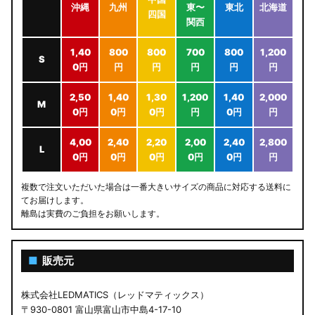
沖縄
九州
東〜
東北
北海道
四国
関西
1,40
800
800
700
800
1,200
S
0円
円
円
円
円
円
2,50
1,40
1,30
1,200
1,40
2,000
M
0円
0円
0円
円
0円
円
4,00
2,40
2,20
2,00
2,40
2,800
L
0円
0円
0円
0円
0円
円
複数で注文いただいた場合は一番大きいサイズの商品に対応する送料に
てお届けします。
離島は実費のご負担をお願いします。
■
販売元
株式会社LEDMATICS（レッドマティックス）
〒930-0801 富山県富山市中島4-17-10