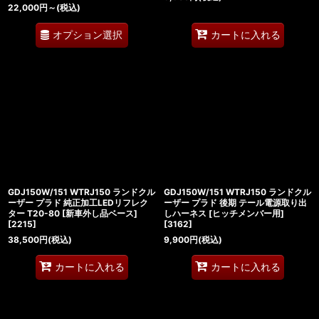
22,000
円
～
(税込)
オプション選択
カートに入れる
GDJ150W/151 WTRJ150 ランドクル
GDJ150W/151 WTRJ150 ランドクル
ーザー プラド 純正加工LEDリフレク
ーザー プラド 後期 テール電源取り出
ター T20-80 [新車外し品ベース]
しハーネス [ヒッチメンバー用]
[
2215
]
[
3162
]
38,500
円
(税込)
9,900
円
(税込)
カートに入れる
カートに入れる