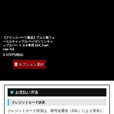
【アクシスパーツ製品】アルミ製フュ
ーエルキャップカバー/ガソリンキャ
ップカバー トヨタ車用
[
AX_fuel-
cap-to
]
3,575
円
(税込)
オプション選択
■
お支払い方法
クレジットカード決済
クレジットカード決済は、暗号化通信（SSL）により安全に