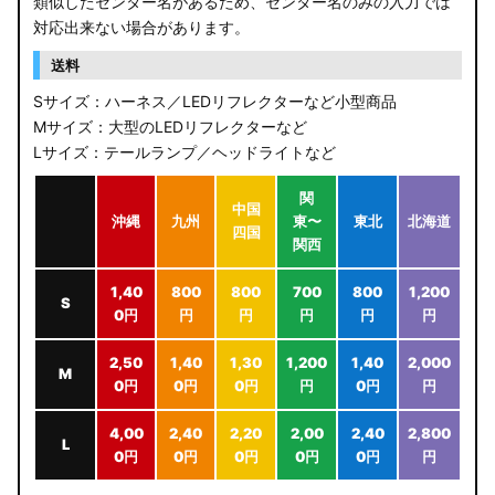
類似したセンター名があるため、センター名のみの入力では
対応出来ない場合があります。
送料
Sサイズ：ハーネス／LEDリフレクターなど小型商品
Mサイズ：大型のLEDリフレクターなど
Lサイズ：テールランプ／ヘッドライトなど
関
中国
沖縄
九州
東〜
東北
北海道
四国
関西
1,40
800
800
700
800
1,200
S
0円
円
円
円
円
円
2,50
1,40
1,30
1,200
1,40
2,000
M
0円
0円
0円
円
0円
円
4,00
2,40
2,20
2,00
2,40
2,800
L
0円
0円
0円
0円
0円
円