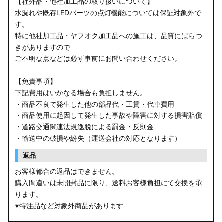
【社外品・他社加工品の取り扱いについて】
水漏れや既存LEDパーツの点灯機能については保証対象外で
す。
特に他社加工品・ヤフオク加工品への施工は、品質にばらつ
きがありますので
ご不明な点などは必ず事前にお問い合わせください。
【免責事項】
下記費用はいかなる場合も負担しません。
・商品不良で発生した他の部品代・工賃・代車費用
・商品使用に起因して発生した事故や障害に対する損害賠償
・道路交通関連法規逸脱による罰金・反則金
・輸送中の破損や紛失（運送会社の対応となります）
返品
お客様都合の返品はできません。
購入間違いは未開封品に限り、送料お客様負担にて交換を承
ります。
※特注品など対象外商品があります