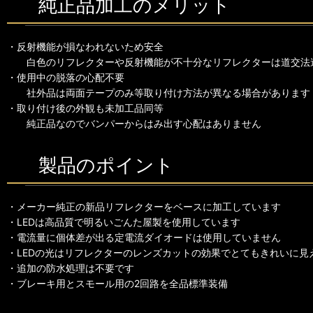
純正品加工のメリット
・反射機能が損なわれないため安全
白色のリフレクターや反射機能が不十分なリフレクターは道交法
・使用中の脱落の心配不要
社外品は両面テープのみ等取り付け方法が異なる場合があります
・取り付け後の外観も未加工品同等
純正品なのでバンパーからはみ出す心配はありません
製品のポイント
・メーカー純正の新品リフレクターをベースに加工しています
・LEDは高品質で明るいごんた屋製を使用しています
・電流量に個体差が出る定電流ダイオードは使用していません
・LEDの光はリフレクターのレンズカットの効果でとてもきれいに見
・追加の防水処理は不要です
・ブレーキ用とスモール用の2回路を全品標準装備