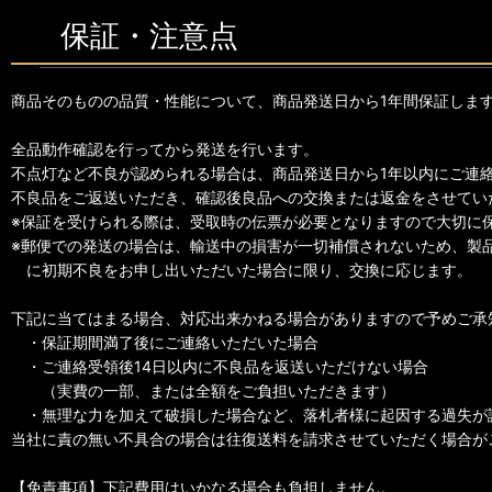
保証・注意点
商品そのものの品質・性能について、商品発送日から1年間保証しま
全品動作確認を行ってから発送を行います。
不点灯など不良が認められる場合は、商品発送日から1年以内にご連
不良品をご返送いただき、確認後良品への交換または返金をさせてい
※保証を受けられる際は、受取時の伝票が必要となりますので大切に
※郵便での発送の場合は、輸送中の損害が一切補償されないため、製
に初期不良をお申し出いただいた場合に限り、交換に応じます。
下記に当てはまる場合、対応出来かねる場合がありますので予めご承
・保証期間満了後にご連絡いただいた場合
・ご連絡受領後14日以内に不良品を返送いただけない場合
（実費の一部、または全額をご負担いただきます）
・無理な力を加えて破損した場合など、落札者様に起因する過失が
当社に責の無い不具合の場合は往復送料を請求させていただく場合が
【免責事項】下記費用はいかなる場合も負担しません。