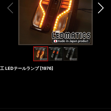
工 LEDテールランプ
[
1976
]