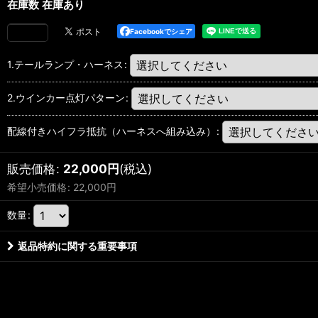
在庫数 在庫あり
Facebookでシェア
1.テールランプ・ハーネス
:
2.ウインカー点灯パターン
:
配線付きハイフラ抵抗（ハーネスへ組み込み）
:
販売価格
:
22,000
円
(税込)
希望小売価格
:
22,000
円
数量
:
返品特約に関する重要事項