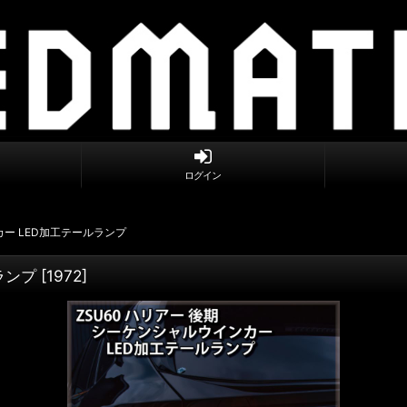
ログイン
カー LED加工テールランプ
ランプ
[
1972
]