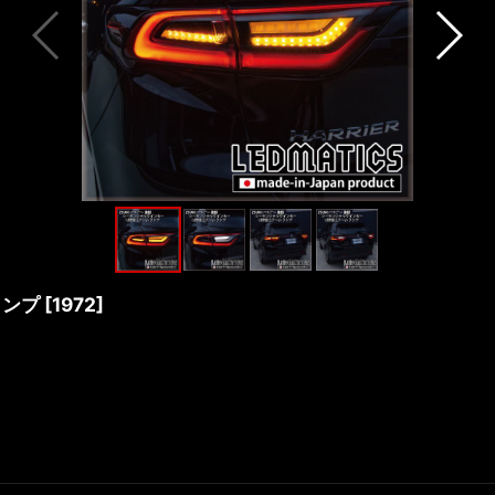
ランプ
[
1972
]