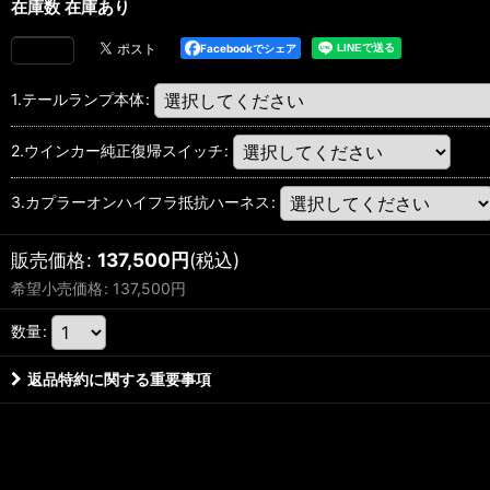
在庫数 在庫あり
Facebookでシェア
1.テールランプ本体
:
2.ウインカー純正復帰スイッチ
:
3.カプラーオンハイフラ抵抗ハーネス
:
販売価格
:
137,500
円
(税込)
希望小売価格
:
137,500
円
数量
:
返品特約に関する重要事項