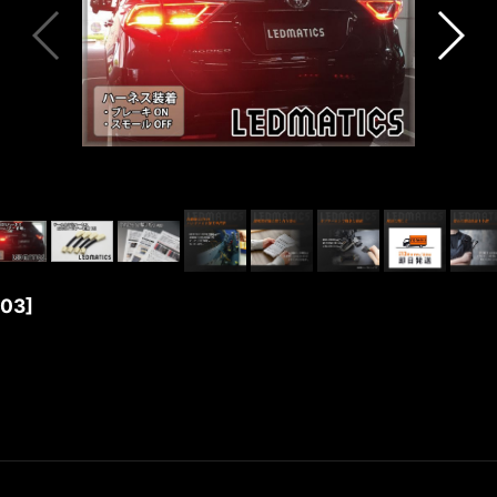
503
]