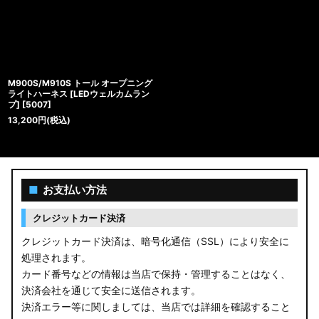
M900S/M910S トール オープニング
ライトハーネス [LEDウェルカムラン
プ]
[
5007
]
13,200
円
(税込)
■
お支払い方法
クレジットカード決済
クレジットカード決済は、暗号化通信（SSL）により安全に
処理されます。
カード番号などの情報は当店で保持・管理することはなく、
決済会社を通じて安全に送信されます。
決済エラー等に関しましては、当店では詳細を確認すること