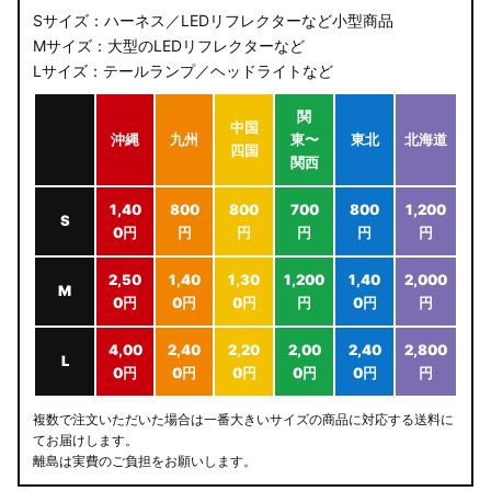
Sサイズ：ハーネス／LEDリフレクターなど小型商品
Mサイズ：大型のLEDリフレクターなど
Lサイズ：テールランプ／ヘッドライトなど
関
中国
沖縄
九州
東〜
東北
北海道
四国
関西
1,40
800
800
700
800
1,200
S
0円
円
円
円
円
円
2,50
1,40
1,30
1,200
1,40
2,000
M
0円
0円
0円
円
0円
円
4,00
2,40
2,20
2,00
2,40
2,800
L
0円
0円
0円
0円
0円
円
複数で注文いただいた場合は一番大きいサイズの商品に対応する送料に
てお届けします。
離島は実費のご負担をお願いします。