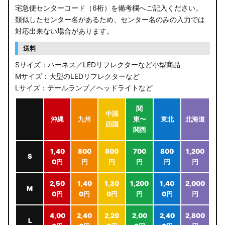
宅急便センターコード（6桁）を備考欄へご記入ください。
類似したセンター名があるため、センター名のみの入力では
対応出来ない場合があります。
送料
Sサイズ：ハーネス／LEDリフレクターなど小型商品
Mサイズ：大型のLEDリフレクターなど
Lサイズ：テールランプ／ヘッドライトなど
関
中国
沖縄
九州
東〜
東北
北海道
四国
関西
1,40
800
800
700
800
1,200
S
0円
円
円
円
円
円
2,50
1,40
1,30
1,200
1,40
2,000
M
0円
0円
0円
円
0円
円
4,00
2,40
2,20
2,00
2,40
2,800
L