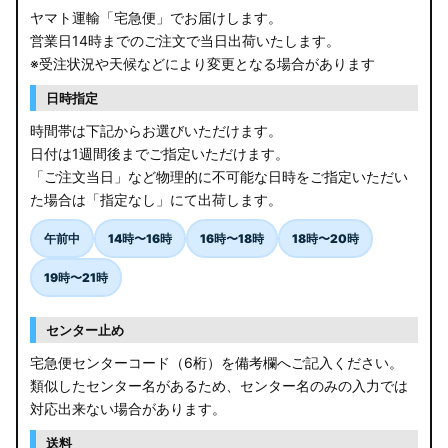
ヤマト運輸「宅急便」でお届けします。
営業日14時までのご注文で当日出荷いたします。
※受注状況や天候などにより変更となる場合があります
日時指定
時間帯は下記からお選びいただけます。
日付は1週間後までご指定いただけます。
「ご注文当日」など物理的に不可能な日時をご指定いただい
た場合は「指定なし」にて出荷します。
午前中
14時〜16時
16時〜18時
18時〜20時
19時〜21時
センター止め
宅急便センターコード（6桁）を備考欄へご記入ください。
類似したセンター名があるため、センター名のみの入力では
対応出来ない場合があります。
送料