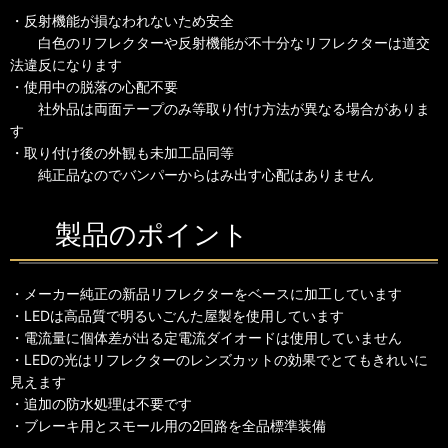
・反射機能が損なわれないため安全
白色のリフレクターや反射機能が不十分なリフレクターは道交
法違反になります
・使用中の脱落の心配不要
社外品は両面テープのみ等取り付け方法が異なる場合がありま
す
・取り付け後の外観も未加工品同等
純正品なのでバンパーからはみ出す心配はありません
製品のポイント
・メーカー純正の新品リフレクターをベースに加工しています
・LEDは高品質で明るいごんた屋製を使用しています
・電流量に個体差が出る定電流ダイオードは使用していません
・LEDの光はリフレクターのレンズカットの効果でとてもきれいに
見えます
・追加の防水処理は不要です
・ブレーキ用とスモール用の2回路を全品標準装備