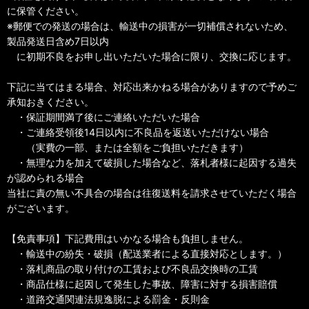
に保管ください。
※郵便での発送の場合は、輸送中の損害が一切補償されないため、
製品発送日含め7日以内
に初期不良をお申し出いただいた場合に限り、交換に応じます。
下記に当てはまる場合、対応出来かねる場合がありますので予めご
承知おきください。
・保証期間満了後にご連絡いただいた場合
・ご連絡受領後14日以内に不良品を返送いただけない場合
（実費の一部、または全額をご負担いただきます）
・無理な力を加えて破損した場合など、落札者様に起因する過失
が認められる場合
当社に責の無い不具合の場合は往復送料を請求させていただく場合
がございます。
【免責事項】下記費用はいかなる場合も負担しません。
・輸送中の紛失・破損（配送業者による直接対応とします。）
・落札商品の取り付けの工賃および不良品交換時の工賃
・商品仕様に起因して発生した事故、障害に対する損害賠償
・道路交通関連法規逸脱による罰金・反則金