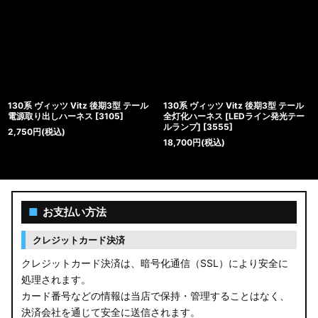
130系 ヴィッツ Vitz 後期3型 テール
130系 ヴィッツ Vitz 後期3型 テール
電源取り出しハーネス
[
3105
]
全灯化ハーネス [LEDライン発光テー
ルランプ]
[
3555
]
2,750
円
(税込)
18,700
円
(税込)
■
お支払い方法
クレジットカード決済
クレジットカード決済は、暗号化通信（SSL）により安全に
処理されます。
カード番号などの情報は当店で保持・管理することはなく、
決済会社を通じて安全に送信されます。