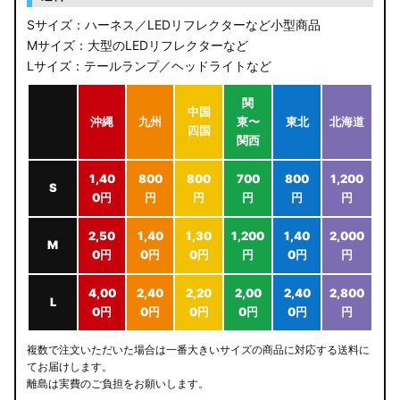
Sサイズ：ハーネス／LEDリフレクターなど小型商品
Mサイズ：大型のLEDリフレクターなど
Lサイズ：テールランプ／ヘッドライトなど
関
中国
沖縄
九州
東〜
東北
北海道
四国
関西
1,40
800
800
700
800
1,200
S
0円
円
円
円
円
円
2,50
1,40
1,30
1,200
1,40
2,000
M
0円
0円
0円
円
0円
円
4,00
2,40
2,20
2,00
2,40
2,800
L
0円
0円
0円
0円
0円
円
複数で注文いただいた場合は一番大きいサイズの商品に対応する送料に
てお届けします。
離島は実費のご負担をお願いします。