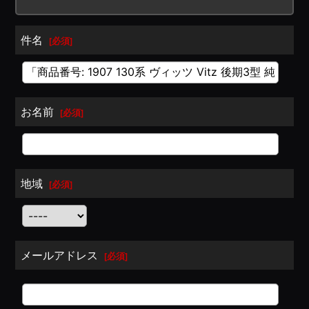
件名
[
必須
]
お名前
[
必須
]
地域
[
必須
]
メールアドレス
[
必須
]