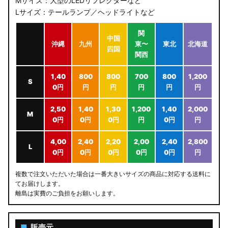
Mサイズ：大型のLEDリフレクターなど
Lサイズ：テールランプ／ヘッドライトなど
関
中国
沖縄
九州
東〜
東北
北海道
四国
関西
1,40
800
800
700
800
1,200
S
0円
円
円
円
円
円
2,50
1,40
1,30
1,200
1,40
2,000
M
0円
0円
0円
円
0円
円
4,00
2,40
2,20
2,00
2,40
2,800
L
0円
0円
0円
0円
0円
円
複数で注文いただいた場合は一番大きいサイズの商品に対応する送料に
てお届けします。
離島は実費のご負担をお願いします。
■
販売元