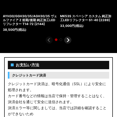
AYH30/GGH30/35/AGH30/35 ヴェ
MK53S スペーシア カスタム 純正加
ルファイア Z 前期/後期 純正加工LED
工LEDリフレクター S1-40
[
2289
]
リフレクター T14-72
[
2144
]
33,000
円
(税込)
38,500
円
(税込)
■
お支払い方法
クレジットカード決済
クレジットカード決済は、暗号化通信（SSL）により安全に
処理されます。
カード番号などの情報は当店で保持・管理することはなく、
決済会社を通じて安全に送信されます。
決済エラー等に関しましては、当店では詳細を確認すること
ができないため