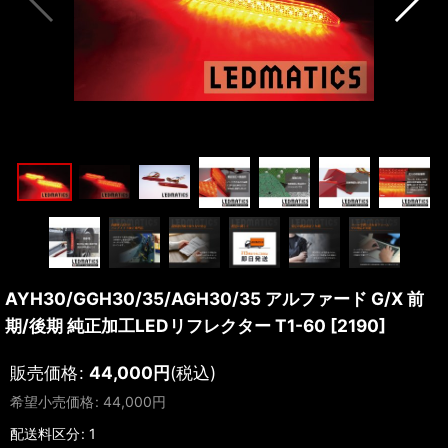
AYH30/GGH30/35/AGH30/35 アルファード G/X 前
期/後期 純正加工LEDリフレクター T1-60
[
2190
]
販売価格
:
44,000
円
(税込)
希望小売価格
:
44,000
円
配送料区分
:
1