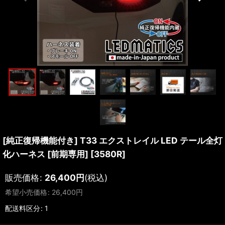
[純正復帰機能付き] T33 エクストレイル LED テール全灯
化ハーネス [前期専用]
[
3580R
]
販売価格
:
26,400
円
(税込)
希望小売価格
:
26,400
円
配送料区分
:
1