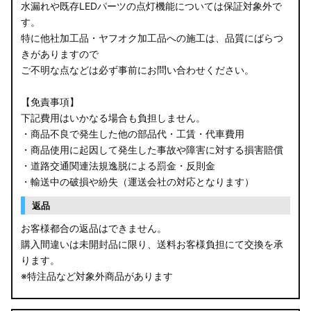
水漏れや既存LEDパーツの点灯機能については保証対象外で
す。
特に他社加工品・ヤフオク加工品への施工は、品質にばらつ
きがありますので
ご不明な点などは必ず事前にお問い合わせください。
【免責事項】
下記費用はいかなる場合も負担しません。
・商品不良で発生した他の部品代・工賃・代車費用
・商品使用に起因して発生した事故や障害に対する損害賠償
・道路交通関連法規逸脱による罰金・反則金
・輸送中の破損や紛失（運送会社の対応となります）
返品
お客様都合の返品はできません。
購入間違いは未開封品に限り、送料お客様負担にて交換を承
ります。
※特注品など対象外商品があります