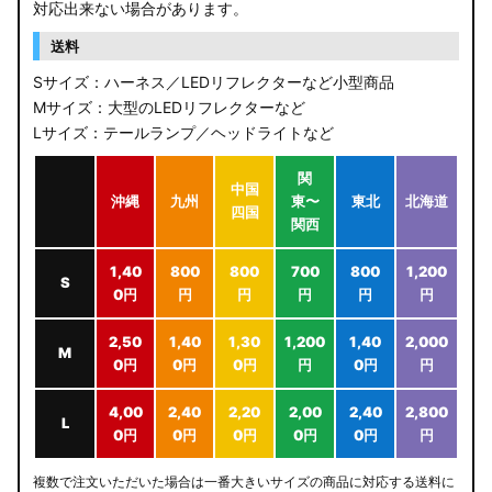
対応出来ない場合があります。
送料
Sサイズ：ハーネス／LEDリフレクターなど小型商品
Mサイズ：大型のLEDリフレクターなど
Lサイズ：テールランプ／ヘッドライトなど
関
中国
沖縄
九州
東〜
東北
北海道
四国
関西
1,40
800
800
700
800
1,200
S
0円
円
円
円
円
円
2,50
1,40
1,30
1,200
1,40
2,000
M
0円
0円
0円
円
0円
円
4,00
2,40
2,20
2,00
2,40
2,800
L
0円
0円
0円
0円
0円
円
複数で注文いただいた場合は一番大きいサイズの商品に対応する送料に