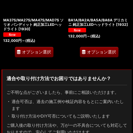
MA37S/MA27S/MA47S/MAD7S ソ
BA1A/BA2A/BA5A/BA6A デリカミ
リオ バンディット 純正加工LEDヘッ
ニ 純正加工LEDヘッドライト
[
1932
]
ドライト
[
1930
]
132,000
円
～
(税込)
132,000
円
～
(税込)
オプション選択
オプション選択
適合や取り付け方法でお困りではありませんか？
ご不明な点がございましたら、事前にご相談いただけます。
適合可否は、過去の施工例や検証内容をもとにご案内いたし
ます
取り付け方法やDIY可否についてもご説明いたします
ご購入後の取り付け方法や、万が一の不具合についても対応して
おりますので、安心してご利用いただけます。