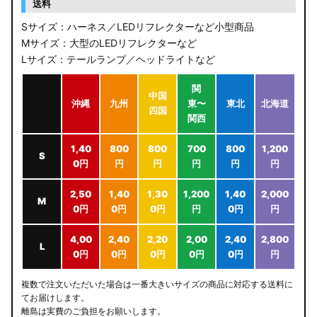
送料
Sサイズ：ハーネス／LEDリフレクターなど小型商品
Mサイズ：大型のLEDリフレクターなど
Lサイズ：テールランプ／ヘッドライトなど
関
中国
沖縄
九州
東〜
東北
北海道
四国
関西
1,40
800
800
700
800
1,200
S
0円
円
円
円
円
円
2,50
1,40
1,30
1,200
1,40
2,000
M
0円
0円
0円
円
0円
円
4,00
2,40
2,20
2,00
2,40
2,800
L
0円
0円
0円
0円
0円
円
複数で注文いただいた場合は一番大きいサイズの商品に対応する送料に
てお届けします。
離島は実費のご負担をお願いします。