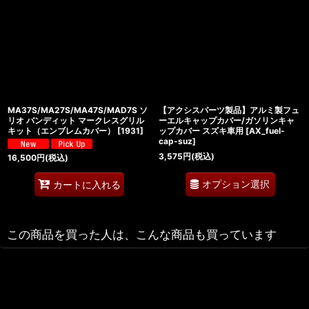
MA37S/MA27S/MA47S/MAD7S ソ
【アクシスパーツ製品】アルミ製フュ
リオ バンディット マークレスグリル
ーエルキャップカバー/ガソリンキャ
キット（エンブレムカバー）
[
1931
]
ップカバー スズキ車用
[
AX_fuel-
cap-suz
]
3,575
円
(税込)
16,500
円
(税込)
オプション選択
カートに入れる
この商品を買った人は、こんな商品も買っています