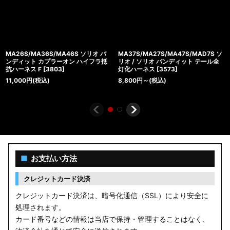
MA26S/MA36S/MA46S ソリオ バ
MA37S/MA27S/MA47S/MAD7S ソ
ンディット カプラーオン ハイフラ抵
リオ / ソリオ バンディット テール全
抗ハーネス F
[
3803
]
灯化ハーネス
[
3573
]
11,000
円
(税込)
8,800
円
～
(税込)
■
お支払い方法
クレジットカード決済
クレジットカード決済は、暗号化通信（SSL）により安全に
処理されます。
カード番号などの情報は当店で保持・管理することはなく、