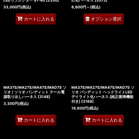
LEDリフレクター S1-40
[
2330
]
灯化ハーネス
[
3573
]
33,000
円
(税込)
8,800
円
～
(税込)
オプション選択
カートに入れる
MA37S/MA27S/MA47S/MAD7S ソ
MA37S/MA27S/MA47S/MAD7S ソ
リオ / ソリオ バンディット テール電
リオ バンディット ヘッドライトLED
源取り出しハーネス
[
3148
]
デイライト化ハーネス [純正復帰機能
付き]
[
3168
]
3,300
円
(税込)
19,800
円
(税込)
カートに入れる
カートに入れる