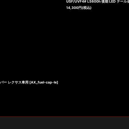
USF/UVF4# LS600h 後期 LED テ
14,300
円
(税込)
バー レクサス車用
[
AX_fuel-cap-le
]