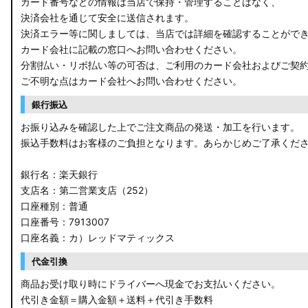
カード番号などの情報は当店で保持・管理することはなく、
決済会社を通じて安全に送信されます。
決済エラー等に関しましては、当店では詳細を確認することがで
カード会社に記載の窓口へお問い合わせください。
分割払い・リボ払い等の可否は、ご利用のカード会社およびご契
ご不明な点はカード会社へお問い合わせください。
銀行振込
お振り込みを確認した上でご注文商品の発送・加工を行います。
振込手数料はお客様のご負担となります。あらかじめご了承くだ
銀行名：楽天銀行
支店名：第二営業支店（252）
口座種別：普通
口座番号：7913007
口座名義：カ）レッドマティックス
代金引換
商品お受け取り時にドライバーへ現金でお支払いください。
代引き金額＝購入金額＋送料＋代引き手数料