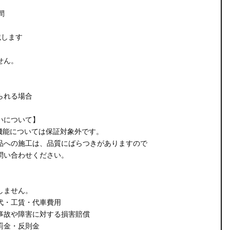
間
載します
せん。
られる場合
いについて】
機能については保証対象外です。
品への施工は、品質にばらつきがありますので
問い合わせください。
しません。
代・工賃・代車費用
事故や障害に対する損害賠償
罰金・反則金