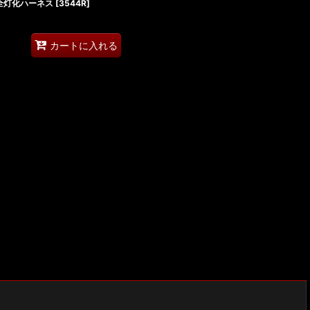
ール全灯化ハーネス
[
3544R
]
カートに入れる