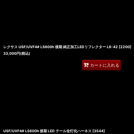
並び順
:
レクサス USF/UVF4# LS600h 後期 純正加工LEDリフレクター L6-42
[
2200
]
33,000
円
(税込)
カートに入れる
USF/UVF4# LS600h 後期 LED テール全灯化ハーネス
[
3544
]