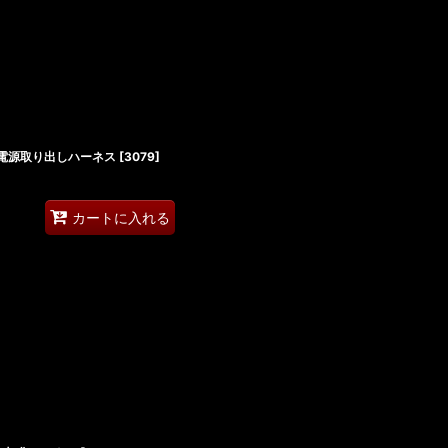
テール電源取り出しハーネス
[
3079
]
カートに入れる