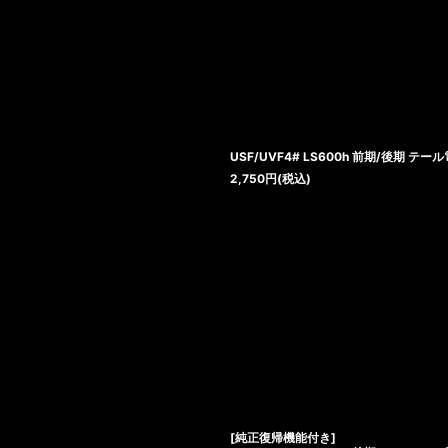
絞り込む
USF/UVF4# LS600h 前期/後期 
2,750
円
(税込)
[純正復帰機能付き]