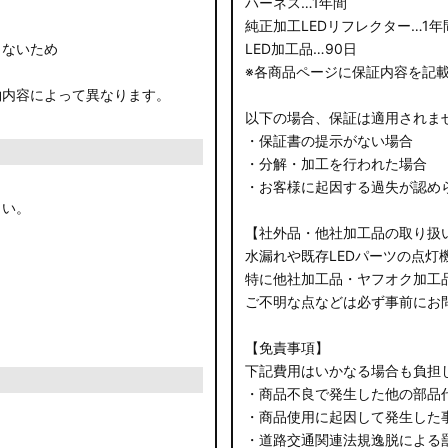
ハーネス…1年間
純正加工LEDリフレクター…1年
きないため
LED加工品…90日
※各商品ページに保証内容を記
約内容によって異なります。
以下の場合、保証は適用されま
・保証書の提示がない場合
・分解・加工を行われた場合
・お客様に起因する過失が認め
さい。
【社外品・他社加工品の取り扱
水漏れや既存LEDパーツの点灯
特に他社加工品・ヤフオク加工
ご不明な点などは必ず事前にお
【免責事項】
下記費用はいかなる場合も負担
・商品不良で発生した他の部品
・商品使用に起因して発生した
・道路交通関連法規逸脱による