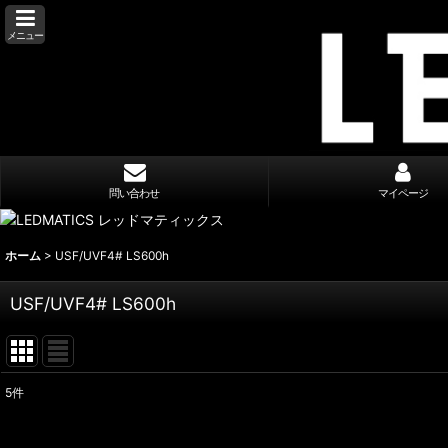
メニュー
問い合わせ
マイページ
ホーム
>
USF/UVF4# LS600h
USF/UVF4# LS600h
5
件
表示数
: