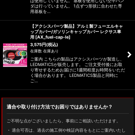
は使用していません。 基板を使用しない空中ハン
ダは行っていません。 1点ずつ形状に合わせた専
用基板を…
【アクシスパーツ製品】アルミ製フューエルキャ
ップカバー/ガソリンキャップカバー レクサス車
用
[
AX_fuel-cap-le
]
3,575
円
(税込)
在庫数 在庫あり
ご案内 こちらの製品はアクシスパーツが製造し、
LEDMATICSが販売します。 ご注文受付後にお取
り寄せするためお届けに1週間程度お時間をいただ
く場合があります。 LEDMATICS製品と同時に
ご…
適合や取り付け方法でお困りではありませんか？
ご不明な点がございましたら、事前にご相談いただけます。
適合可否は、過去の施工例や検証内容をもとにご案内いたし