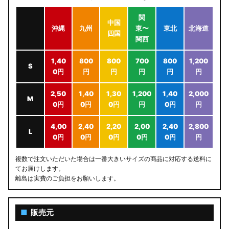
関
中国
沖縄
九州
東〜
東北
北海道
四国
関西
1,40
800
800
700
800
1,200
S
0円
円
円
円
円
円
2,50
1,40
1,30
1,200
1,40
2,000
M
0円
0円
0円
円
0円
円
4,00
2,40
2,20
2,00
2,40
2,800
L
0円
0円
0円
0円
0円
円
複数で注文いただいた場合は一番大きいサイズの商品に対応する送料に
てお届けします。
離島は実費のご負担をお願いします。
■
販売元