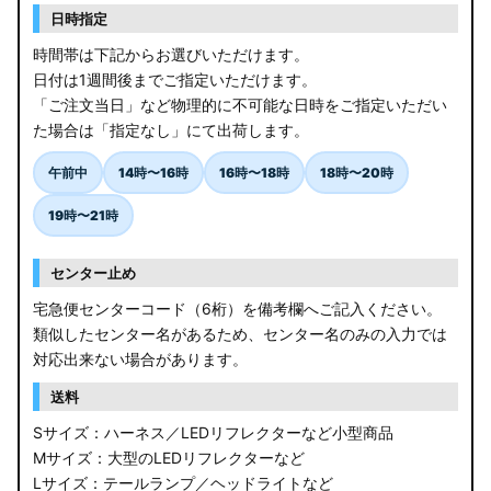
日時指定
時間帯は下記からお選びいただけます。
日付は1週間後までご指定いただけます。
「ご注文当日」など物理的に不可能な日時をご指定いただい
た場合は「指定なし」にて出荷します。
午前中
14時〜16時
16時〜18時
18時〜20時
19時〜21時
センター止め
宅急便センターコード（6桁）を備考欄へご記入ください。
類似したセンター名があるため、センター名のみの入力では
対応出来ない場合があります。
送料
Sサイズ：ハーネス／LEDリフレクターなど小型商品
Mサイズ：大型のLEDリフレクターなど
Lサイズ：テールランプ／ヘッドライトなど