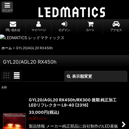
メニュー
問い合わせ
マイページ
ログイン
カート
アクセス
ホーム
>
GYL20/AGL20 RX450h
GYL20/AGL20 RX450h
表示順変更
閉じる
4
件
表示数
:
GYL20/AGL20 RX450h/RX300 後期 純正加工
LEDリフレクター L9-40
[
2316
]
並び順
:
33,000
円
(税込)
在庫わずか
絞り込む
製品情報 メーカー純正部品に自社制作のLED基板